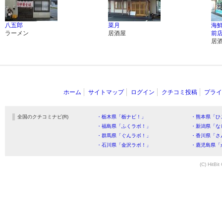
八五郎
菜月
海鮮
ラーメン
居酒屋
前
居
ホーム
サイトマップ
ログイン
クチコミ投稿
プライ
全国のクチコミナビ(R)
・栃木県「栃ナビ！」
・熊本県「ひ
・福島県「ふくラボ！」
・新潟県「な
・群馬県「ぐんラボ！」
・香川県「さ
・石川県「金沢ラボ！」
・鹿児島県「
(C) HitBit