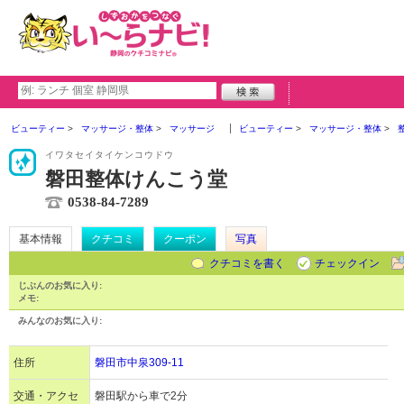
ビューティー
マッサージ・整体
マッサージ
ビューティー
マッサージ・整体
イワタセイタイケンコウドウ
磐田整体けんこう堂
0538-84-7289
基本情報
クチコミ
クーポン
写真
クチコミを書く
チェックイン
じぶんのお気に入り:
メモ:
みんなのお気に入り:
住所
磐田市中泉309-11
交通・アクセ
磐田駅から車で2分