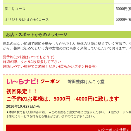
肩こりコース
5000円(
オリジナル(おまかせ)コース
5000円(
お店・スポットからのメッセージ
痛みの出ない範囲で関節を動かしながら正しい身体の状態に整えていく方法で、
から、整体は初めてという方や女性の方にも多く来院していただいております。
要予約(ご相談はいつでもどうぞ)
施術の際、タオル1枚持参して下さい
施術しやすい格好でご来院ください(柔らかいズボン持参等)
磐田整体けんこう堂
初回限定！！
ご予約のお客様は、5000円→4000円に致します
2016年10月27日から
★本券1枚でお1人様のみ有効。 ★この画面をご注文の際にご提示ください。 ★他のクーポン
予告なくサービスを打ち切る場合がございますのでご了承ください。
このクーポンを使用す