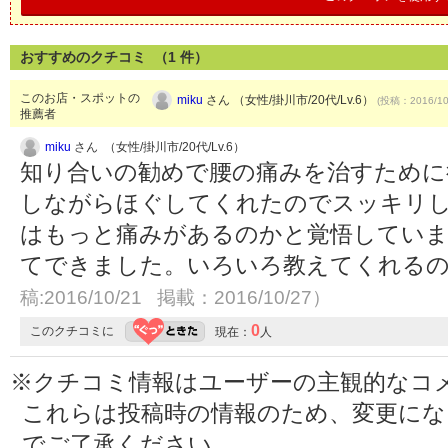
おすすめのクチコミ （
1
件）
このお店・スポットの
miku
さん （女性/掛川市/20代/Lv.6）
(投稿：2016/10
推薦者
miku
さん （女性/掛川市/20代/Lv.6）
知り合いの勧めで腰の痛みを治すために
しながらほぐしてくれたのでスッキリ
はもっと痛みがあるのかと覚悟してい
てできました。いろいろ教えてくれる
稿:2016/10/21 掲載：2016/10/27）
0
このクチコミに
現在：
人
※クチコミ情報はユーザーの主観的なコ
これらは投稿時の情報のため、変更に
でご了承ください。