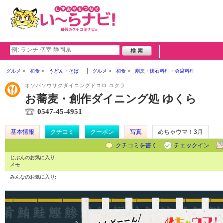
グルメ
和食
うどん・そば
グルメ
和食
割烹・懐石料理・会席料理
オソバソウサクダイニングドコロ ユクラ
お蕎麦・創作ダイニング処 ゆくら
0547-45-4951
基本情報
クチコミ
クーポン
写真
めちゃウマ！3月
クチコミを書く
チェックイン
じぶんのお気に入り:
メモ:
みんなのお気に入り: