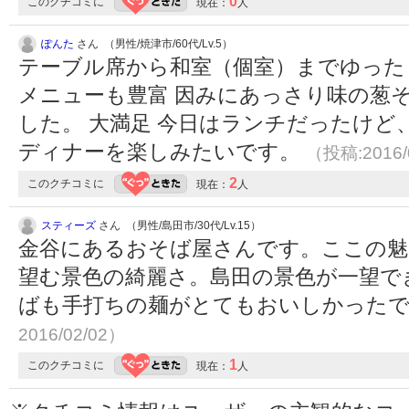
0
このクチコミに
現在：
人
ぽんた
さん （男性/焼津市/60代/Lv.5）
テーブル席から和室（個室）までゆった
メニューも豊富 因みにあっさり味の葱
した。 大満足 今日はランチだったけど
ディナーを楽しみたいです。
（投稿:2016/
2
このクチコミに
現在：
人
スティーズ
さん （男性/島田市/30代/Lv.15）
金谷にあるおそば屋さんです。ここの魅
望む景色の綺麗さ。島田の景色が一望で
ばも手打ちの麺がとてもおいしかった
2016/02/02）
1
このクチコミに
現在：
人