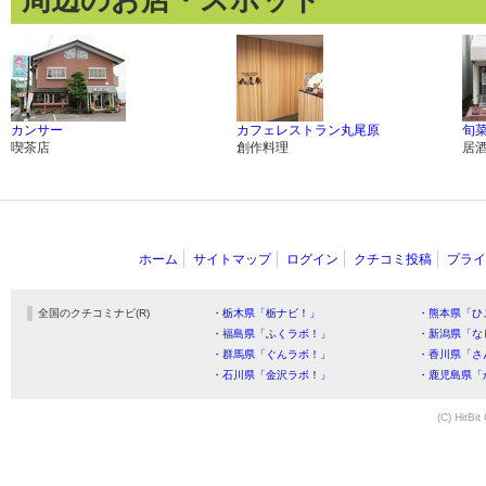
周辺のお店・スポット
カンサー
カフェレストラン丸尾原
旬菜
喫茶店
創作料理
居
ホーム
サイトマップ
ログイン
クチコミ投稿
プライ
全国のクチコミナビ(R)
・栃木県「栃ナビ！」
・熊本県「ひ
・福島県「ふくラボ！」
・新潟県「な
・群馬県「ぐんラボ！」
・香川県「さ
・石川県「金沢ラボ！」
・鹿児島県「
(C) HitBit