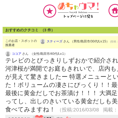
おすすめのクチコミ （
3
件）
このお店・スポットの
スティーズ
さん （男性/島田市/30代/Lv.15）
(投稿：
推薦者
ココア
さん （女性/島田市/40代/Lv.1）
テレビのとびっきりしずおかで紹介さ
河津桜が満開でお庭もきれいで、店内も
が見えて驚きましたー 特選メニューと
た！ボリュームの凄さにびっくり！！最
最後に黄金だしでお茶漬け！！！ 大満
ってし、出しのきいている黄金だしも美
食べてみますね！
（投稿:2016/03/08 掲載：2