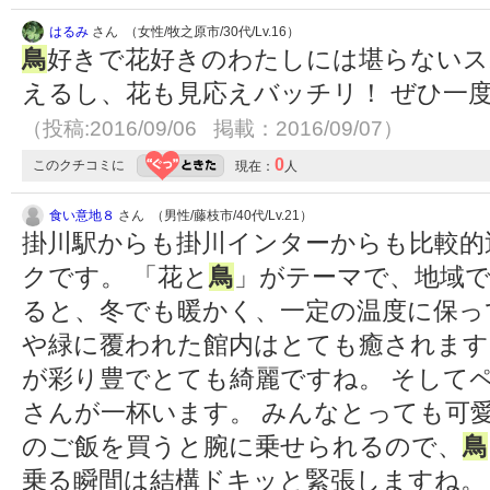
はるみ
さん （女性/牧之原市/30代/Lv.16）
鳥
好きで花好きのわたしには堪らない
えるし、花も見応えバッチリ！ ぜひ一
（投稿:2016/09/06 掲載：2016/09/07）
0
このクチコミに
現在：
人
食い意地８
さん （男性/藤枝市/40代/Lv.21）
掛川駅からも掛川インターからも比較的
クです。 「花と
鳥
」がテーマで、地域で
ると、冬でも暖かく、一定の温度に保っ
や緑に覆われた館内はとても癒されます
が彩り豊でとても綺麗ですね。 そして
さんが一杯います。 みんなとっても可
のご飯を買うと腕に乗せられるので、
鳥
乗る瞬間は結構ドキッと緊張しますね。