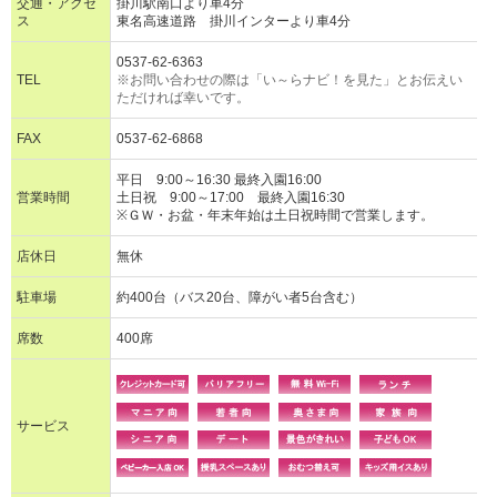
交通・アクセ
掛川駅南口より車4分
ス
東名高速道路 掛川インターより車4分
0537-62-6363
TEL
※お問い合わせの際は「い～らナビ！を見た」とお伝えい
ただければ幸いです。
FAX
0537-62-6868
平日 9:00～16:30 最終入園16:00
営業時間
土日祝 9:00～17:00 最終入園16:30
※ＧＷ・お盆・年末年始は土日祝時間で営業します。
店休日
無休
駐車場
約400台（バス20台、障がい者5台含む）
席数
400席
サービス