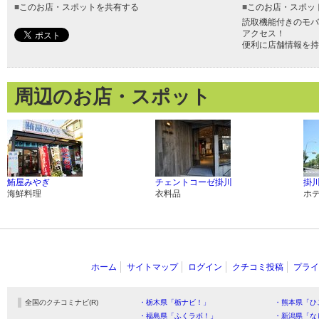
■
このお店・スポットを共有する
■
このお店・スポッ
読取機能付きのモバ
アクセス！
便利に店舗情報を持
周辺のお店・スポット
鮪屋みやぎ
チェントコーゼ掛川
掛
海鮮料理
衣料品
ホ
ホーム
サイトマップ
ログイン
クチコミ投稿
プライ
全国のクチコミナビ(R)
・栃木県「栃ナビ！」
・熊本県「ひ
・福島県「ふくラボ！」
・新潟県「な