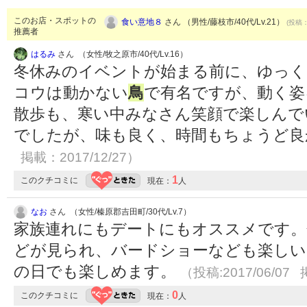
このお店・スポットの
食い意地８
さん （男性/藤枝市/40代/Lv.21）
(投稿：
推薦者
はるみ
さん （女性/牧之原市/40代/Lv.16）
冬休みのイベントが始まる前に、ゆっく
コウは動かない
鳥
で有名ですが、動く姿
散歩も、寒い中みなさん笑顔で楽しんで
でしたが、味も良く、時間もちょうど
掲載：2017/12/27）
1
このクチコミに
現在：
人
なお
さん （女性/榛原郡吉田町/30代/Lv.7）
家族連れにもデートにもオススメです。
どが見られ、バードショーなども楽しい
の日でも楽しめます。
（投稿:2017/06/07 
0
このクチコミに
現在：
人