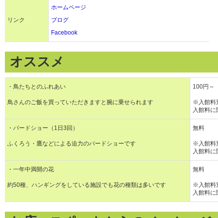
ホームページ
リンク
ブログ
Facebook
オススメ
・鳥たちとのふれあい
100円～
鳥さんのご飯を買っていただきますと腕に乗せられます
※入館料
入館料に
・バードショー（1日3回）
無料
ふくろう・鷹などによる迫力のバードショーです
※入館料
入館料に
・一年中満開の花
無料
約50種、ハンギングをしている施設でも花の種類は多いです
※入館料
入館料に