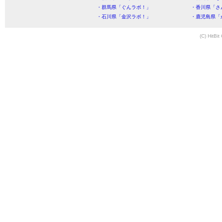
・群馬県「ぐんラボ！」
・香川県「さ
・石川県「金沢ラボ！」
・鹿児島県「
(C) HitBit