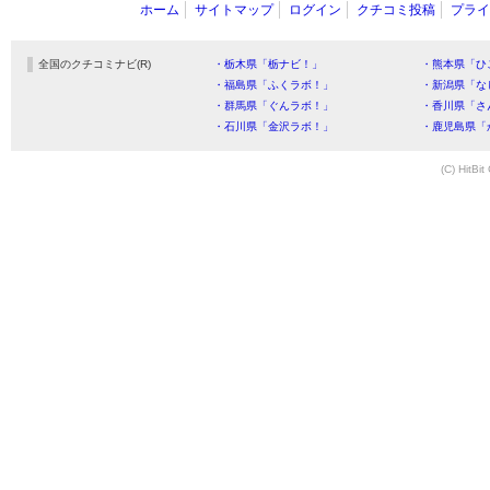
ホーム
サイトマップ
ログイン
クチコミ投稿
プライ
全国のクチコミナビ(R)
・栃木県「栃ナビ！」
・熊本県「ひ
・福島県「ふくラボ！」
・新潟県「な
・群馬県「ぐんラボ！」
・香川県「さ
・石川県「金沢ラボ！」
・鹿児島県「
(C) HitBit