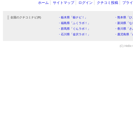
ホーム
サイトマップ
ログイン
クチコミ投稿
プライ
全国のクチコミナビ(R)
・栃木県「栃ナビ！」
・熊本県「ひ
・福島県「ふくラボ！」
・新潟県「な
・群馬県「ぐんラボ！」
・香川県「さ
・石川県「金沢ラボ！」
・鹿児島県「
(C) HitBit