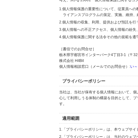
考え、JIS Q 15001「個人情報保護に関
1.個人情報保護の重要性について、従業員へ
ライアンスプログラムの策定、実施、維持、
2.個人情報の収集、利用、提供および預託を
3.個人情報への不正アクセス、個人情報の紛
4.個人情報保護に関する法令その他の規範を遵
［書信でのお問合せ］
栃木県宇都宮市インターパーク4丁目3-1（〒321
株式会社 HitBit
個人情報相談窓口（メールでのお問合せ）:
い～
プライバシーポリシー
当社は、当社が保有する個人情報において、個
心して利用しうる体制の構築を目的として、プ
す。
適用範囲
1.「プライバシーポリシー」は、本ウェブサ
2.「プライバシーポリシー」は、当社のウェ