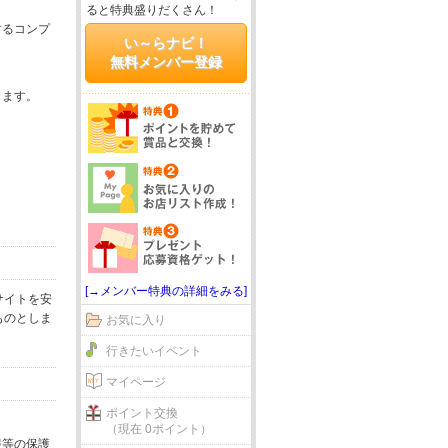
ると特典盛りだくさん！
するコンプ
い～らナビ！
無料メンバー登録
じます。
[→メンバー特典の詳細をみる]
サイトを安
ものとしま
お気に入り
行きたいイベント
マイページ
ポイント交換
（現在 0ポイント）
報等の保護