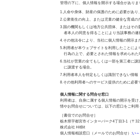
管理の下に、個人情報を開示する場合がありま
1.人命や身体、財産の保護のために必要があ
2.公衆衛生の向上、または児童の健全な育成
3.国の機関もしくは地方公共団体、またはそ
者本人の同意を得ることにより当該事務の遂
4.その他法令により、当社に個人情報の開示
5.利用者が本ウェブサイトを利用したことに
行為の上で、必要とされた情報を求められた
6.当社が営業の全てもしくは一部を第三者に
に譲渡する場合。
7.利用者本人を特定もしくは識別できない情報
8.その他利用者へのサービス提供のために必要
個人情報に関する問合せ窓口
利用者は、自身に属する個人情報の開示を受け
情やお問合せについては、以下の窓口をご利用
［書信でのお問合せ］
栃木県宇都宮市インターパーク4丁目3-1（〒321
株式会社 HitBit
個人情報相談窓口（メールでのお問合せ）:
い～