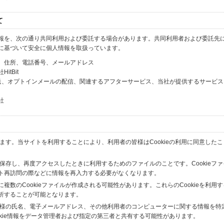
て
報を、次の通り共同利用および委託する場合があります。共同利用者および委託先
に基づいて安全に個人情報を取扱っています。
、住所、電話番号、メールアドレス
tBit
送、オプトインメールの配信、関連するアフターサービス、当社が提供するサービス
社
います。当サイトを利用することにより、利用者の皆様はCookieの利用に同意した
間保存し、再度アクセスしたときに利用するためのファイルのことです。Cookieフ
ト再訪問の際などに情報を再入力する必要がなくなります。
数のCookieファイルが作成される可能性があります。これらのCookieを利用
析することが可能となります。
の皆様の氏名、電子メールアドレス、その他利用者のコンピューターに関する情報を特
okie情報をデータ管理者および指定の第三者と共有する可能性があります。