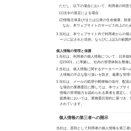
ただし、以下の場合において、利用者の同意
(1)法令の規定による場合
(2)情報主体及び/または公衆の生命健康、
なお、本ウェブサイトのサービス向上のた
3.当社は、本ウェブサイト内で利用者からの
ージに記された目的、ならびに上記1の範囲
個人情報の管理と保護
1.当社は、利用者の個人情報について、日本規
Q15001」に準拠し、社内の管理体制を整
2.当社は、個人情報に関するデータベース等
人情報の不正な取り扱いを防ぎ、厳重な管理
3.当社は、メールの処理や郵便物の送付、配
な場合の業務委託に際しては、本ウェブサイ
情報の管理能力を認められる業者を選定し、
提携者においては、業務委託契約に基づき、
されています。
個人情報の第三者への開示
当社は、原則として利用者の個人情報を第三者