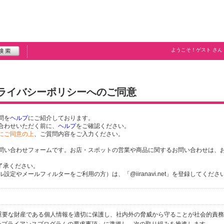
ようこそ！
ゲスト
さん
プライバシーポリシーへのご同意
問を
ヘルプ
にご紹介しております。
合わせいただく前に、
ヘルプ
をご確認ください。
にご同意の上
、ご質問内容をご入力ください。
問い合わせフォームです。お店・スポットの営業や商品に関するお問い合わせは、
了承ください。
定やメールフィルターをご利用の方）は、「@iiranavi.net」を登録してくださ
個人の重要な財産である個人情報を適切に保護し、社内外の脅威から守ることが社会的責