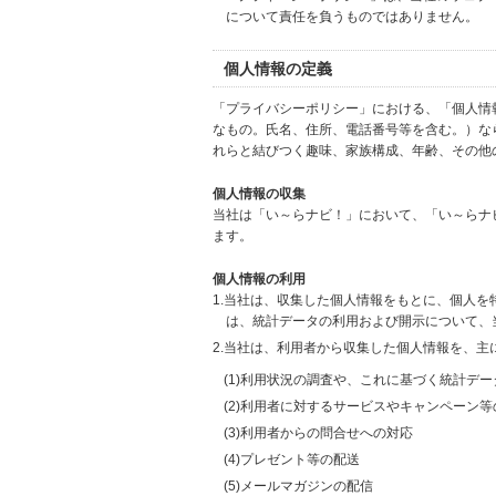
について責任を負うものではありません。
個人情報の定義
「プライバシーポリシー」における、「個人情
なもの。氏名、住所、電話番号等を含む。）な
れらと結びつく趣味、家族構成、年齢、その他
個人情報の収集
当社は「い～らナビ！」において、「い～らナ
ます。
個人情報の利用
1.当社は、収集した個人情報をもとに、個人
は、統計データの利用および開示について、
2.当社は、利用者から収集した個人情報を、主
(1)利用状況の調査や、これに基づく統計デ
(2)利用者に対するサービスやキャンペーン
(3)利用者からの問合せへの対応
(4)プレゼント等の配送
(5)メールマガジンの配信