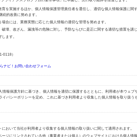
するコンプライアンスプログラムの要求事項」に準拠し、次の取り組みを推進します。
の教育を実施するほか、個人情報保護管理責任者を選任し、適切な個人情報保護に関
継続的改善に努めます。
行う場合には、業務実態に応じた個人情報の適切な管理を努めます。
失、破壊、改ざん、漏洩等の危険に対し、予防ならびに是正に関する適切な措置を講
守します。
-0118）
らナビ！お問い合わせフォーム
人情報保護方針に基づき、個人情報を適切に保護するとともに、利用者が本ウェブ
ライバシーポリシーを定め、これに基づき利用者より収集した個人情報を取り扱う
イトにおいて当社が利用者より収集する個人情報の取り扱いに関して適用されます。
ブページにリンクされている他（事業者または個人）のウェブサイトにおける個人情