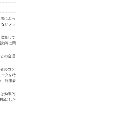
用者によっ
くないメッ
を収集して
活動等に関
)などの合理
用者のコン
ュータを特
め、利用者
タは効果的
無効にした