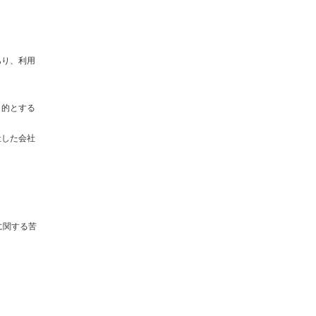
あり、利用
目的とする
社した会社
に関する苦