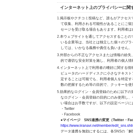
インターネット上のプライバシーに関
1.掲示板やクチコミ投稿など、誰もがアクセ
て収集、利用される可能性があることにご留
セージを受け取る場合もあります。利用者は
2.本ウェブサイトを通してアクセスすること
いる企業等は、当社とは独立した個々のプラ
しては、いかなる義務や責任も負いません。
3.外部からの不正なアクセスまたは情報の紛失、破壊
的で適切な安全対策を施し、利用者の個人情
4.インターネット上で利用者の嗜好に関する情報
ピュータのハードディスクに小さなテキスト
定することは可能でも、利用者個人を特定す
数の把握するため等の目的で、クッキーを使
5.効果的なログイン・会員登録のために以下
なログイン・会員登録の目的にのみ使用し、
い場合はお手数ですが、以下の設定ページに
・Twitter
・Facebook
●マイページ SNS連携の変更（Twitter・Fac
https://www.iiranavi.net/member/edit_sns.sht
データ連携を無効にするには、各SNSの「