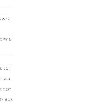
について
に関する
ことになり
ァイルによ
することに
定すること