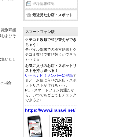
登録情報確認
最近見たお店・スポット
を識別可能
スマートフォン版
報およびそ
クチコミ数順で並び替えができ
ちゃう！
モバイル端末での検索結果もク
チコミ数順で並び替えができち
収集いたし
ゃうよ☆
お気に入りのお店・スポットリ
ストを持ち運べる！
い～らナビ！メンバーに登録
す
ると、お気に入りのお店・スポ
この場合
ットリストが作れちゃう。
PC・スマートフォン共通だか
ら、いつでもどこでもチェック
できるよ♪
https://www.iiranavi.net/