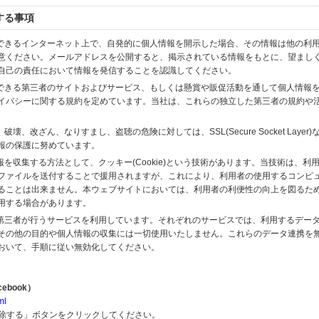
する事項
スできるインターネット上で、自発的に個人情報を開示した場合、その情報は他の利
意ください。メールアドレスを公開すると、掲示されている情報をもとに、望まし
自己の責任において情報を発信することを認識してください。
のできる第三者のサイトおよびサービス、もしくは懸賞や販促活動を通して個人情報
イバシーに関する規約を定めています。当社は、これらの独立した第三者の規約や
、改ざん、なりすまし、盗聴の危険に対しては、SSL(Secure Socket Layer
報の保護に努めています。
を収集する方法として、クッキー(Cookie)という技術があります。当技術は、利
ファイルを送付することで援用されますが、これにより、利用者の使用するコンピ
ることは出来ません。本ウェブサイトにおいては、利用者の利便性の向上を図るた
用する場合があります。
の第三者が行うサービスを利用しています。それぞれのサービスでは、利用するデー
その他の目的や個人情報の収集には一切使用いたしません。これらのデータ連携を
おいて、手順に従い無効化してください。
ebook）
ml
解除する」ボタンをクリックしてください。