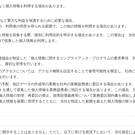
なく個人情報を利用する場合があります。
財産など重大な利益を保護するために必要な場合。
め、利用者の同意を得られる範囲で、この他の情報を利用する場合があります。
個人情報を収集する際、個別に利用目的を明示する場合があります。この場合は、当
内で収集した個人情報を利用します。
格協会が制定した「個人情報に関するコンプライアンス・プログラムの要求事項 JI
備し、適切な管理を行います。
へのアクセスについては、アクセス権限を設定することで参照可能性を限定し、社内
を行います。
送の手配、統計データの作成等の業務を社外の業務提携者に委託する場合があります
トを通して収集した個人情報を業務提携者に預託する場合があります。この場合、
個人情報の管理、再委託の禁止、損害賠償義務等について業務委託契約書を締結し
個人情報を厳重に管理するとともに、当社が指定した範囲を超えた個人情報の取り
に開示することはありません。ただし、以下に挙げる状況下において、当社規定に