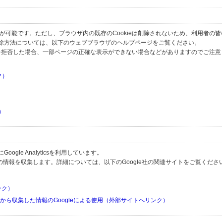
とが可能です。ただし、ブラウザ内の既存のCookieは削除されないため、利用者の
除方法については、以下のウェブブラウザのヘルプページをご覧ください。
の受信を拒否した場合、一部ページの正確な表示ができない場合などがありますのでご注
ク）
）
）
）
gle Analyticsを利用しています。
用して利用者の情報を収集します。詳細については、以下のGoogle社の関連サイトをご覧くださ
リンク）
リから収集した情報のGoogleによる使用（外部サイトへリンク）