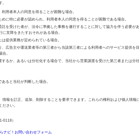
す。
り、利用者本人の同意を得ることが困難な場合。
のために特に必要が認められ、利用者本人の同意を得ることが困難である場合。
の委託を受けた者が、法令に準拠した事務を遂行することに対して協力を伴う必要が
行に支障をきたすおそれがある場合。
または提供業務が定められている場合。
より、広告主や運送業者等の第三者から当該第三者による利用者へのサービス提供を
場合。
譲渡するか、あるいは分社化する場合で、当社から営業譲渡を受けた第三者または分
であると当社が判断した場合。
、情報を訂正、追加、削除することを要求できます。これらの権利および個人情報
ください。
-0118）
らナビ！お問い合わせフォーム