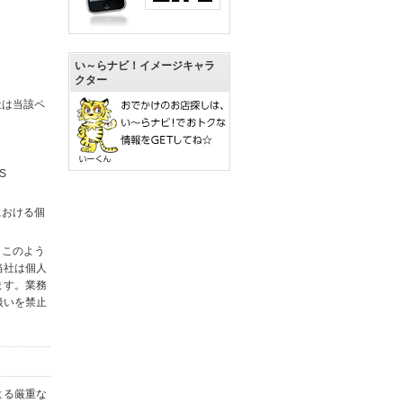
い～らナビ！イメージキャラ
クター
社は当該ペ
S
における個
。このよう
当社は個人
ます。業務
扱いを禁止
よる厳重な