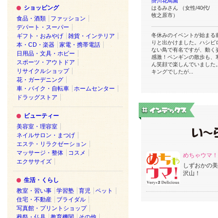
掛川花鳥園
ショッピング
はるみさん （女性/40代/
牧之原市）
食品・酒類
ファッション
デパート・スーパー
冬休みのイベントが始まる
ギフト・おみやげ
雑貨・インテリア
りと出かけました。ハシビ
本・CD・楽器
家電・携帯電話
ない鳥で有名ですが、動く
日用品・文具・ホビー
感激！ペンギンの散歩も、
スポーツ・アウトドア
ん笑顔で楽しんでいました
リサイクルショップ
キングでしたが...
花・ガーデニング
車・バイク・自転車
ホームセンター
ドラッグストア
ビューティー
美容室・理容室
ネイルサロン・まつげ
エステ・リラクゼーション
マッサージ・整体
コスメ
めちゃウマ！
エクササイズ
しずおかの美
沢山！
生活・くらし
教室・習い事
学習塾
育児
ペット
住宅・不動産
ブライダル
写真館・プリントショップ
葬祭・仏具
教育機関
その他