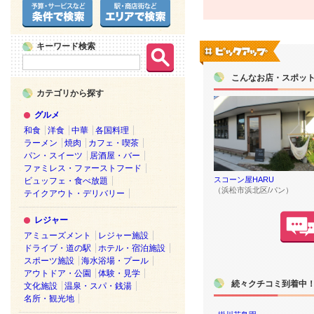
キーワード検索
こんなお店・スポッ
カテゴリから探す
グルメ
和食
洋食
中華
各国料理
ラーメン
焼肉
カフェ・喫茶
パン・スイーツ
居酒屋・バー
ファミレス・ファーストフード
スコーン屋HARU
ビュッフェ・食べ放題
（浜松市浜北区/パン）
テイクアウト・デリバリー
レジャー
アミューズメント
レジャー施設
ドライブ・道の駅
ホテル・宿泊施設
スポーツ施設
海水浴場・プール
アウトドア・公園
体験・見学
続々クチコミ到着中
文化施設
温泉・スパ・銭湯
名所・観光地