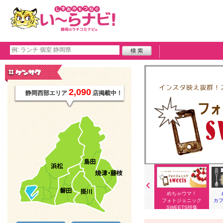
2,090
静岡西部エリア
店掲載中！
めちゃウマ！
めちゃウマ！
めちゃウマ！
めちゃウマ！
える！カレー特集
ふわとろオムライス特
蕎麦特集
フォトジェニック
カフ
集
SWEETS特集