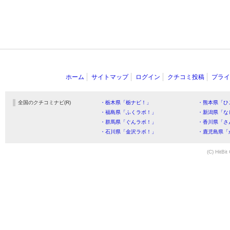
ホーム
サイトマップ
ログイン
クチコミ投稿
プライ
全国のクチコミナビ(R)
・栃木県「栃ナビ！」
・熊本県「ひ
・福島県「ふくラボ！」
・新潟県「な
・群馬県「ぐんラボ！」
・香川県「さ
・石川県「金沢ラボ！」
・鹿児島県「
(C) HitBit