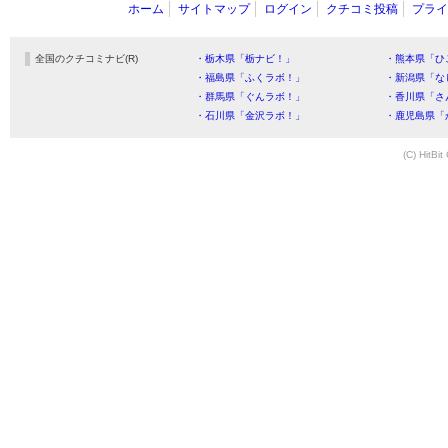
ホーム
サイトマップ
ログイン
クチコミ投稿
プライ
全国のクチコミナビ(R)
・栃木県「栃ナビ！」
・熊本県「ひ
・福島県「ふくラボ！」
・新潟県「な
・群馬県「ぐんラボ！」
・香川県「さ
・石川県「金沢ラボ！」
・鹿児島県「
(C) HitBit