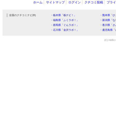
ホーム
サイトマップ
ログイン
クチコミ投稿
プライ
全国のクチコミナビ(R)
・栃木県「栃ナビ！」
・熊本県「ひ
・福島県「ふくラボ！」
・新潟県「な
・群馬県「ぐんラボ！」
・香川県「さ
・石川県「金沢ラボ！」
・鹿児島県「
(C) HitBit