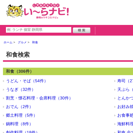
ホーム
グルメ
和食
和食検索
和食（306件）
うどん・そば（54件）
寿司（2
うなぎ（32件）
天ぷら（
割烹・懐石料理・会席料理（30件）
とんかつ
おでん（2件）
お好み焼
郷土料理（5件）
お食事処
鍋料理（8件）
海鮮料理
創作料理（18件）
和食 全