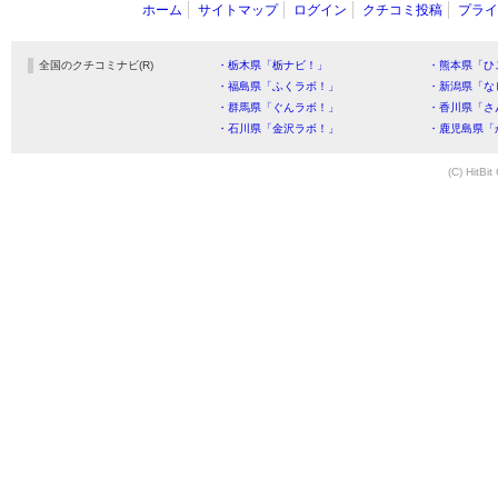
ホーム
サイトマップ
ログイン
クチコミ投稿
プライ
全国のクチコミナビ(R)
・栃木県「栃ナビ！」
・熊本県「ひ
・福島県「ふくラボ！」
・新潟県「な
・群馬県「ぐんラボ！」
・香川県「さ
・石川県「金沢ラボ！」
・鹿児島県「
(C) HitBit