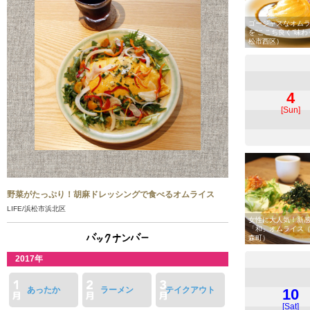
ゴージャスなオム
を”ここち良く”味わ
松市西区）
4
[Sun]
野菜がたっぷり！胡麻ドレッシングで食べるオムライス
LIFE/浜松市浜北区
女性に大人気！新
「和」オムライス
森町）
2017年
あったか
ラーメン
テイクアウト
10
[Sat]