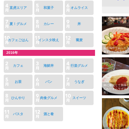
直虎エリア
和菓子
オムライス
夏！グルメ
カレー
丼
カフェごはん
インスタ映え
蕎麦
浜松街中でおふく
食す♪（浜松市中区
2016年
カフェ
海鮮丼
行楽グルメ
お茶
パン
うなぎ
体に優しくて美味
んわりオムライス♪
市）
ひんやり
肉食グルメ
スイーツ
パスタ
酒と肴