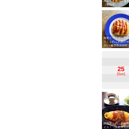
オムライスの王道
（磐田市）
海老とベーコンが
り！ふわふわ卵の
ス♪（榛原郡吉田町
25
[Sun]
絶品デミのふわと
イス！（浜松市北