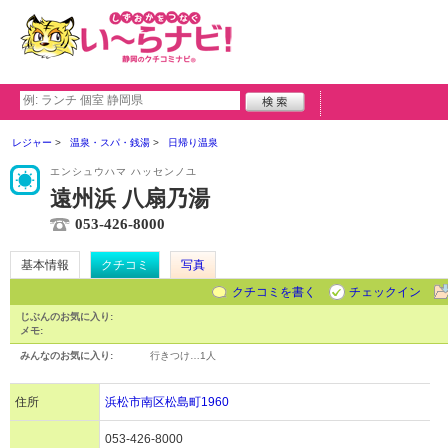
レジャー
温泉・スパ・銭湯
日帰り温泉
エンシュウハマ ハッセンノユ
遠州浜 八扇乃湯
053-426-8000
基本情報
クチコミ
写真
クチコミを書く
チェックイン
じぶんのお気に入り:
メモ:
みんなのお気に入り:
行きつけ…
1人
住所
浜松市南区松島町1960
053-426-8000