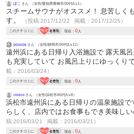
ぽこ
さん （女性/愛知県豊橋市/30代/Lv.1）
スチームサウナがオススメ！ 息苦しく
す。
（投稿:2017/12/22 掲載：2017/12/25）
0
このクチコミに
現在：
人
p(ouo)q
さん （女性/静岡市/30代/Lv.12）
遠州浜にある日帰り入浴施設で 露天風呂
も充実していて お風呂上りにゆっくり
載：2016/03/24）
0
このクチコミに
現在：
人
coreco
さん （女性/浜松市/40代/Lv.8）
浜松市遠州浜にある日帰りの温泉施設で
らしく、店内ではお食事もでき美味し
稿:2016/03/21 掲載：2016/03/21）
0
このクチコミに
現在：
人