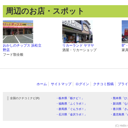
周辺のお店・スポット
おかしのチップス 浜松立
リカーランド ヤマヤ
B"
野店
酒屋・リカーショップ
家
フード類全般
ホーム
サイトマップ
ログイン
クチコミ投稿
プライ
全国のクチコミナビ(R)
・栃木県「栃ナビ！」
・熊本県「ひ
・福島県「ふくラボ！」
・新潟県「な
・群馬県「ぐんラボ！」
・香川県「さ
・石川県「金沢ラボ！」
・鹿児島県「
(C) HitBit