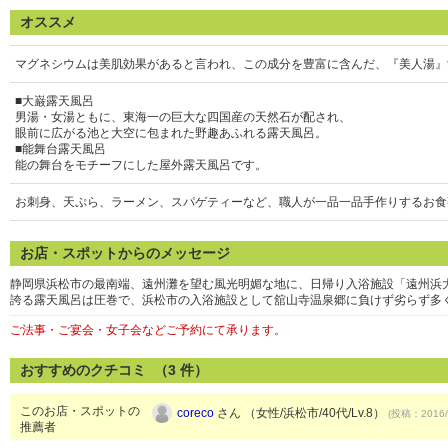
オススメ
マグネシウムは美肌効果があると言われ、この成分を豊富に含んだ、『美人湯』
■大巌露天風呂
男湯・女湯ともに、東海一の巨大な四国産の天然石が配され、
眼前に広がる池と大空に包まれた野趣あふれる露天風呂。
■能舞台露天風呂
能の舞台をモチーフにした屋外露天風呂です。
お刺身、天ぷら、ラーメン、スパゲティーなど、職人が一品一品手作りするお食
お店・スポットからのメッセージ
静岡県浜松市の最南端、遠州灘を望む風光明媚な地に、日帰り入浴施設「遠州浜
誇る露天風呂は圧巻で、浜松市の入浴施設として舘山寺温泉郷に負けず劣らず多
ご法事・ご宴会・女子会などご予約にて承ります。
おすすめのクチコミ （
3
件）
このお店・スポットの
coreco
さん （女性/浜松市/40代/Lv.8）
(投稿：2016/
推薦者