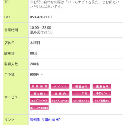
TEL
※お問い合わせの際は「い～らナビ！を見た」とお伝えい
ただければ幸いです。
FAX
053-426-8001
10:00～22:00
営業時間
最終受付21:30
店休日
木曜日
駐車場
88台
収容人数
200名
ご予算
900円 ～
サービス
リンク
遠州浜 八扇の湯 HP