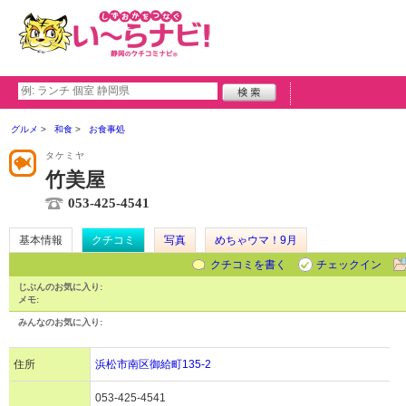
グルメ
和食
お食事処
タケミヤ
竹美屋
053-425-4541
基本情報
クチコミ
写真
めちゃウマ！9月
クチコミを書く
チェックイン
じぶんのお気に入り:
メモ:
みんなのお気に入り:
住所
浜松市南区御給町135-2
053-425-4541