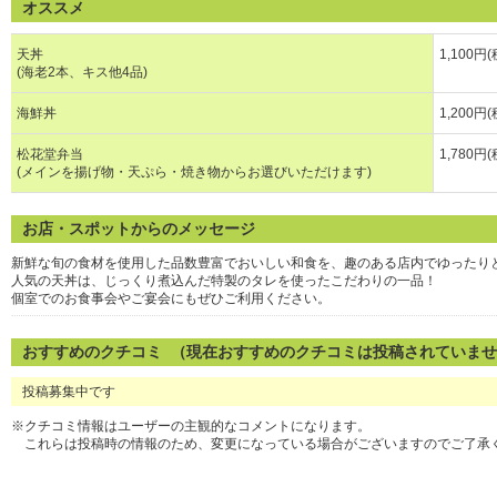
オススメ
天丼
1,100円
(海老2本、キス他4品)
海鮮丼
1,200円
松花堂弁当
1,780円
(メインを揚げ物・天ぷら・焼き物からお選びいただけます)
お店・スポットからのメッセージ
新鮮な旬の食材を使用した品数豊富でおいしい和食を、趣のある店内でゆったり
人気の天丼は、じっくり煮込んだ特製のタレを使ったこだわりの一品！
個室でのお食事会やご宴会にもぜひご利用ください。
おすすめのクチコミ （現在おすすめのクチコミは投稿されていま
投稿募集中です
※クチコミ情報はユーザーの主観的なコメントになります。
これらは投稿時の情報のため、変更になっている場合がございますのでご了承