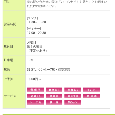
TEL
※お問い合わせの際は「い～らナビ！を見た」とお伝えい
ただければ幸いです。
[ランチ]
11:30～13:30
営業時間
[ディナー]
17:00～20:30
月曜日
店休日
第３火曜日
（不定休あり）
駐車場
10台
席数
33席(カウンター7席・個室3室)
ご予算
1,000円 ～
サービス