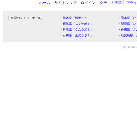
ホーム
サイトマップ
ログイン
クチコミ投稿
プライ
全国のクチコミナビ(R)
・栃木県「栃ナビ！」
・熊本県「ひ
・福島県「ふくラボ！」
・新潟県「な
・群馬県「ぐんラボ！」
・香川県「さ
・石川県「金沢ラボ！」
・鹿児島県「
(C) HitBit