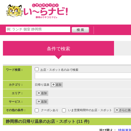
条件で検索
お店・スポット名のみで検索
ワード検索：
カテゴリ：
日帰り温泉
追加
エリア：
追加
サービス：
追加
その他の条件：
クーポンあり
いま営業時間中のお店・スポット
さらに条
静岡県の日帰り温泉のお店・スポット (11 件)
並び替え：
情報更