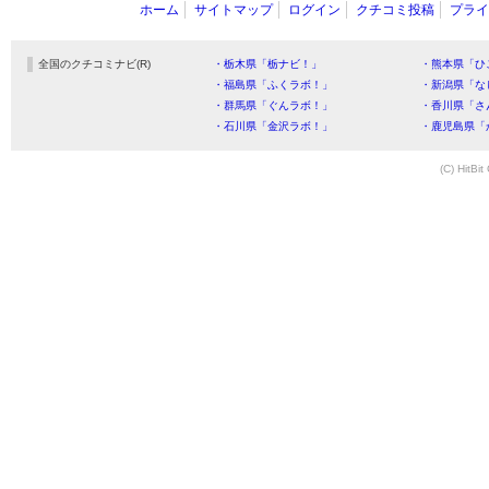
ホーム
サイトマップ
ログイン
クチコミ投稿
プライ
全国のクチコミナビ(R)
・栃木県「栃ナビ！」
・熊本県「ひ
・福島県「ふくラボ！」
・新潟県「な
・群馬県「ぐんラボ！」
・香川県「さ
・石川県「金沢ラボ！」
・鹿児島県「
(C) HitBit