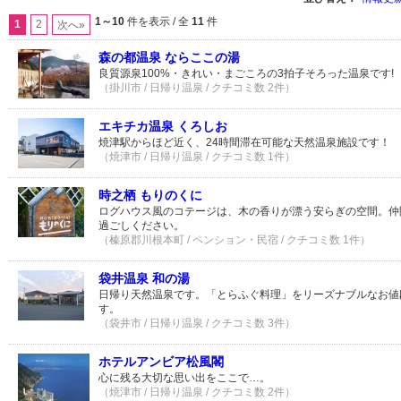
1～10
件を表示 / 全
11
件
1
2
次へ»
森の都温泉 ならここの湯
良質源泉100%・きれい・まごころの3拍子そろった温泉です!
（掛川市 / 日帰り温泉 / クチコミ数 2件）
エキチカ温泉 くろしお
焼津駅からほど近く、24時間滞在可能な天然温泉施設です！
（焼津市 / 日帰り温泉 / クチコミ数 1件）
時之栖 もりのくに
ログハウス風のコテージは、木の香りが漂う安らぎの空間。仲
過ごしください。
（榛原郡川根本町 / ペンション・民宿 / クチコミ数 1件）
袋井温泉 和の湯
日帰り天然温泉です。「とらふぐ料理」をリーズナブルなお値
す。
（袋井市 / 日帰り温泉 / クチコミ数 3件）
ホテルアンビア松風閣
心に残る大切な思い出をここで…。
（焼津市 / 日帰り温泉 / クチコミ数 2件）