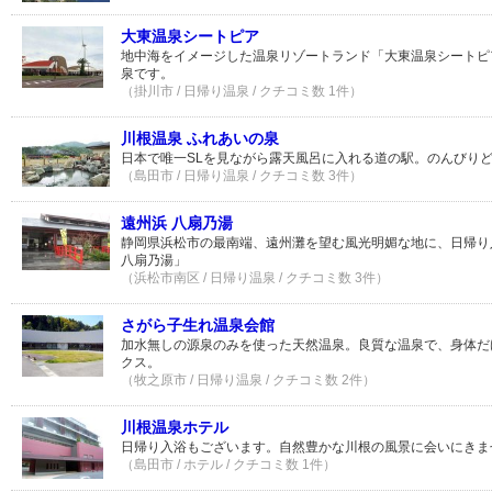
大東温泉シートピア
地中海をイメージした温泉リゾートランド「大東温泉シートピ
泉です。
（掛川市 / 日帰り温泉 / クチコミ数 1件）
川根温泉 ふれあいの泉
日本で唯一SLを見ながら露天風呂に入れる道の駅。のんびり
（島田市 / 日帰り温泉 / クチコミ数 3件）
遠州浜 八扇乃湯
静岡県浜松市の最南端、遠州灘を望む風光明媚な地に、日帰り
八扇乃湯」
（浜松市南区 / 日帰り温泉 / クチコミ数 3件）
さがら子生れ温泉会館
加水無しの源泉のみを使った天然温泉。良質な温泉で、身体だ
クス。
（牧之原市 / 日帰り温泉 / クチコミ数 2件）
川根温泉ホテル
日帰り入浴もございます。自然豊かな川根の風景に会いにきま
（島田市 / ホテル / クチコミ数 1件）