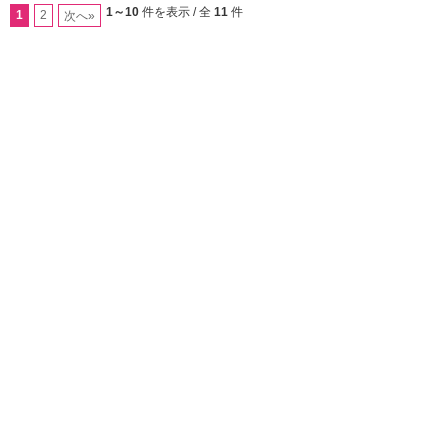
1～10
件を表示 / 全
11
件
1
2
次へ»