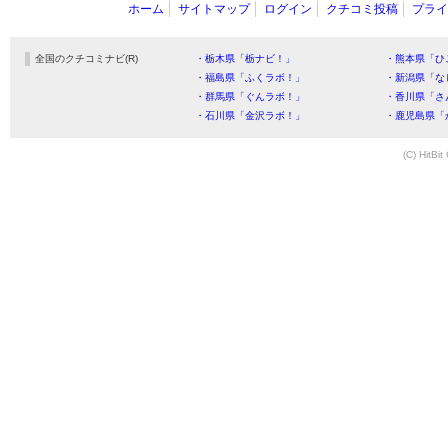
ホーム
サイトマップ
ログイン
クチコミ投稿
プライ
全国のクチコミナビ(R)
・栃木県「栃ナビ！」
・熊本県「ひ
・福島県「ふくラボ！」
・新潟県「な
・群馬県「ぐんラボ！」
・香川県「さ
・石川県「金沢ラボ！」
・鹿児島県「
(C) HitBit