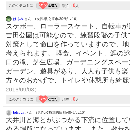
0
このクチコミに
現在：
人
はるみ
さん （女性/牧之原市/30代/Lv.16）
スケボー、ローラースケート、自転車が
吉田公園は可能なので、練習段階の子供
対策として命山を作っていますので、地
考えられます。 軽食、イベント、鯉の
口の滝、芝生広場、ガーデニングスペー
ガーデン、遊具があり、大人も子供も楽
方々のおかげで、トイレや休憩所も綺
2016/09/08）
0
このクチコミに
現在：
人
tetsuya
さん （男性/榛原郡吉田町/40代/Lv.10）
大井川と海とがぶつかる下流に位置して
める場所になっています。 また、散歩