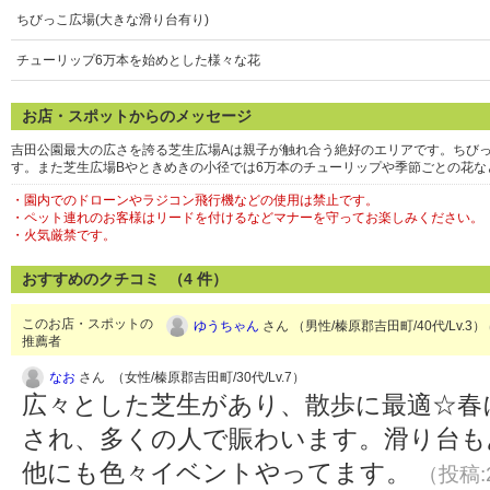
ちびっこ広場(大きな滑り台有り)
チューリップ6万本を始めとした様々な花
お店・スポットからのメッセージ
吉田公園最大の広さを誇る芝生広場Aは親子が触れ合う絶好のエリアです。ちび
す。また芝生広場Bやときめきの小径では6万本のチューリップや季節ごとの花
・園内でのドローンやラジコン飛行機などの使用は禁止です。
・ペット連れのお客様はリードを付けるなどマナーを守ってお楽しみください。
・火気厳禁です。
おすすめのクチコミ （
4
件）
このお店・スポットの
ゆうちゃん
さん （男性/榛原郡吉田町/40代/Lv.3）
推薦者
なお
さん （女性/榛原郡吉田町/30代/Lv.7）
広々とした芝生があり、散歩に最適☆春
され、多くの人で賑わいます。滑り台も
他にも色々イベントやってます。
（投稿:2