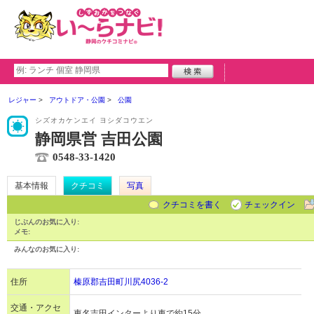
レジャー
アウトドア・公園
公園
シズオカケンエイ ヨシダコウエン
静岡県営 吉田公園
0548-33-1420
基本情報
クチコミ
写真
クチコミを書く
チェックイン
じぶんのお気に入り:
メモ:
みんなのお気に入り:
住所
榛原郡吉田町川尻4036-2
交通・アクセ
東名吉田インターより車で約15分