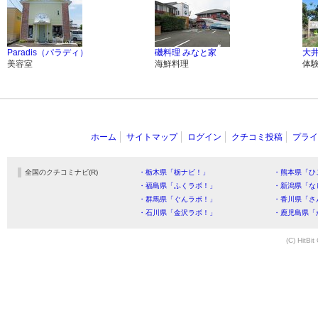
Paradis（パラディ）
磯料理 みなと家
大
美容室
海鮮料理
体
ホーム
サイトマップ
ログイン
クチコミ投稿
プライ
全国のクチコミナビ(R)
・栃木県「栃ナビ！」
・熊本県「ひ
・福島県「ふくラボ！」
・新潟県「な
・群馬県「ぐんラボ！」
・香川県「さ
・石川県「金沢ラボ！」
・鹿児島県「
(C) HitBit