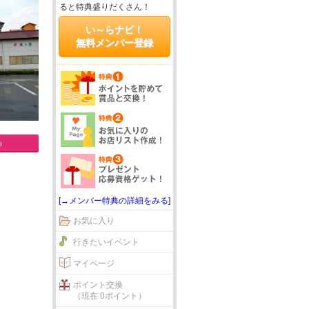
ると特典盛りだくさん！
い～らナビ！
無料メンバー登録
る
[→メンバー特典の詳細をみる]
お気に入り
行きたいイベント
マイページ
ポイント交換
（現在 0ポイント）