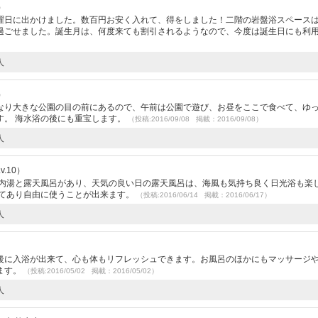
）
曜日に出かけました。数百円お安く入れて、得をしました！二階の岩盤浴スペース
過ごせました。誕生月は、何度来ても割引されるようなので、今度は誕生日にも利
人
）
なり大きな公園の目の前にあるので、午前は公園で遊び、お昼をここで食べて、ゆ
す。 海水浴の後にも重宝します。
（投稿:2016/09/08 掲載：2016/09/08）
人
.10）
 内湯と露天風呂があり、天気の良い日の露天風呂は、海風も気持ち良く日光浴も楽
いてあり自由に使うことが出来ます。
（投稿:2016/06/14 掲載：2016/06/17）
人
後に入浴が出来て、心も体もリフレッシュできます。お風呂のほかにもマッサージ
ます。
（投稿:2016/05/02 掲載：2016/05/02）
人