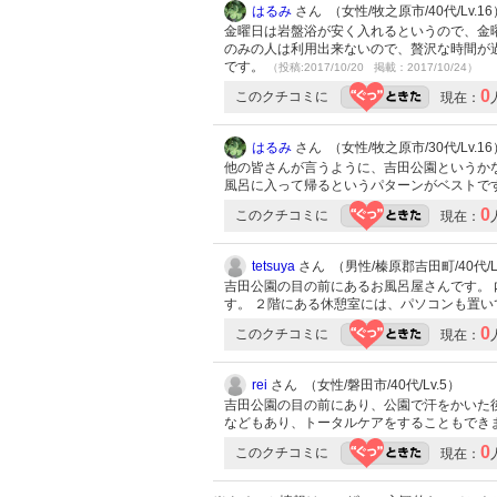
はるみ
さん （女性/牧之原市/40代/Lv.16
金曜日は岩盤浴が安く入れるというので、金
のみの人は利用出来ないので、贅沢な時間が
です。
（投稿:2017/10/20 掲載：2017/10/24）
0
このクチコミに
現在：
はるみ
さん （女性/牧之原市/30代/Lv.16
他の皆さんが言うように、吉田公園というか
風呂に入って帰るというパターンがベストで
0
このクチコミに
現在：
tetsuya
さん （男性/榛原郡吉田町/40代/Lv
吉田公園の目の前にあるお風呂屋さんです。
す。 ２階にある休憩室には、パソコンも置
0
このクチコミに
現在：
rei
さん （女性/磐田市/40代/Lv.5）
吉田公園の目の前にあり、公園で汗をかいた
などもあり、トータルケアをすることもでき
0
このクチコミに
現在：