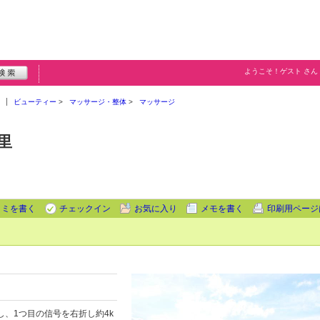
ようこそ！
ゲスト
さん
ビューティー
マッサージ・整体
マッサージ
里
コミを書く
チェックイン
お気に入り
メモを書く
印刷用ページ
、1つ目の信号を右折し約4k