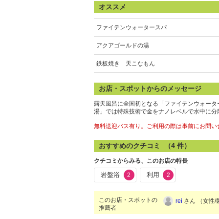
オススメ
ファイテンウォータースパ
アクアゴールドの湯
鉄板焼き 天こなもん
お店・スポットからのメッセージ
露天風呂に全国初となる「ファイテンウォータ
湯」では特殊技術で金をナノレベルで水中に分
無料送迎バス有り。ご利用の際は事前にお問い
おすすめのクチコミ （
4
件）
クチコミからみる、このお店の特長
岩盤浴
利用
2
2
このお店・スポットの
rei
さん （女性/磐
推薦者