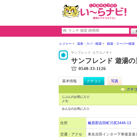
レジャー
温泉・スパ・銭湯
銭湯・スーパー銭湯
サンフレンド ユウユノサト
サンフレンド 遊湯の
0548-33-1126
基本情報
クチコミ
写真
クチ
じぶんのお気に入り:
メモ:
みんなのお気に入り:
住所
榛原郡吉田町川尻3446-13
交通・アクセ
東名吉田インター下車後直進し