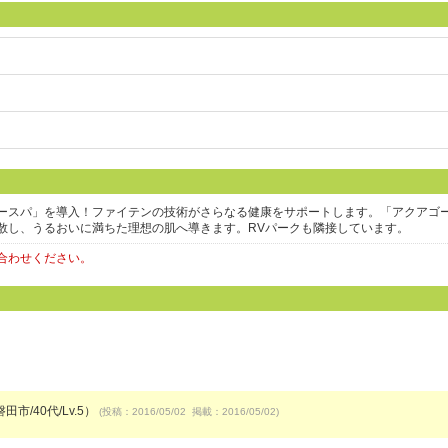
ースパ」を導入！ファイテンの技術がさらなる健康をサポートします。「アクアゴ
散し、うるおいに満ちた理想の肌へ導きます。RVパークも隣接しています。
合わせください。
田市/40代/Lv.5）
(投稿：2016/05/02 掲載：2016/05/02)