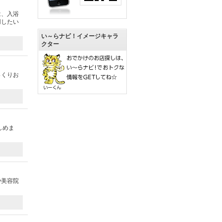
は、入浴
用したい
い～らナビ！イメージキャラ
クター
っくりお
しめま
や美容院