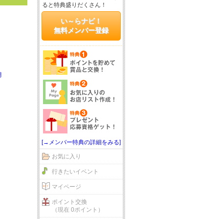
ると特典盛りだくさん！
い～らナビ！
無料メンバー登録
月
[→メンバー特典の詳細をみる]
お気に入り
行きたいイベント
マイページ
ポイント交換
（現在 0ポイント）