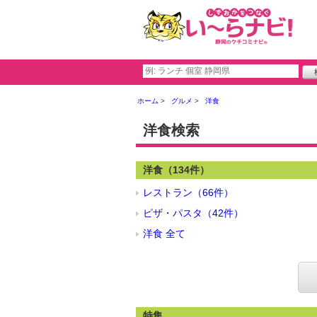
ホーム
グルメ
洋食
洋食検索
洋食（134件）
レストラン（66件）
ピザ・パスタ（42件）
洋食 全て
特集