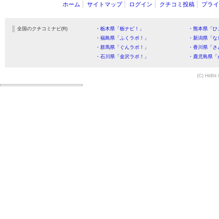
ホーム
サイトマップ
ログイン
クチコミ投稿
プライ
全国のクチコミナビ(R)
・栃木県「栃ナビ！」
・熊本県「ひ
・福島県「ふくラボ！」
・新潟県「な
・群馬県「ぐんラボ！」
・香川県「さ
・石川県「金沢ラボ！」
・鹿児島県「
(C) HitBit