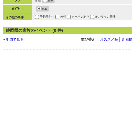
タグ：
家族
追加
市町村：
追加
予約受付中
無料
クーポンあり
オンライン開催
その他の条件：
静岡県の家族のイベント (0 件)
» 地図で見る
並び替え：
オススメ順
新着