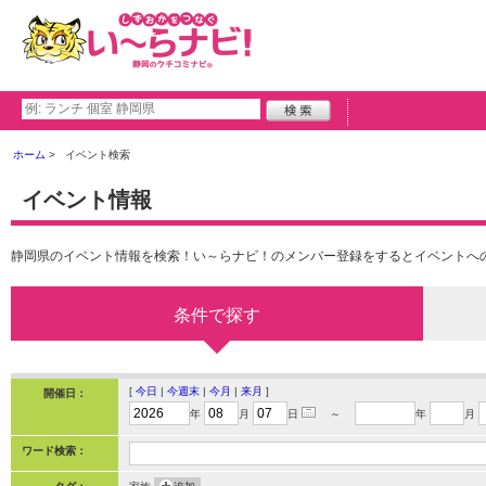
ホーム
イベント検索
イベント情報
静岡県のイベント情報を検索！い～らナビ！のメンバー登録をするとイベントへ
条件で探す
[
今日
|
今週末
|
今月
|
来月
]
開催日：
年
月
日
～
年
月
ワード検索：