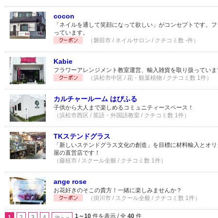
cocon
「ネイルを通して笑顔になって欲しい」がコンセプトです。フ
っています。
（磐田市 / ネイルサロン / クチコミ数 -件）
Kabie
フラワーアレンジメント教室運営、輸入雑貨を取り扱っていま
（浜松市中区 / 花・観葉植物 / クチコミ数 1件）
カルチャールーム はぴふる
子供から大人まで楽しめるコミュニティースペース！
（浜松市西区 / 英語・外国語教室 / クチコミ数 1件）
TKステンドグラス
「新しいステンドグラス文化の創造」を目標に材料輸入とオリ
屋の直営店です！
（藤枝市 / スクール全般 / クチコミ数 1件）
ange rose
お花好きのそこの貴方！一緒に楽しみませんか？
（掛川市 / スクール全般 / クチコミ数 1件）
1～10
件を表示 / 全
40
件
1
2
3
4