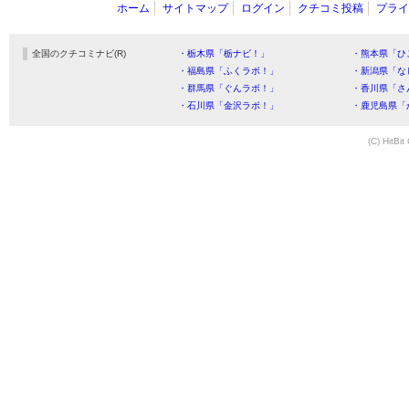
ホーム
サイトマップ
ログイン
クチコミ投稿
プライ
全国のクチコミナビ(R)
・栃木県「栃ナビ！」
・熊本県「ひ
・福島県「ふくラボ！」
・新潟県「な
・群馬県「ぐんラボ！」
・香川県「さ
・石川県「金沢ラボ！」
・鹿児島県「
(C) HitBit