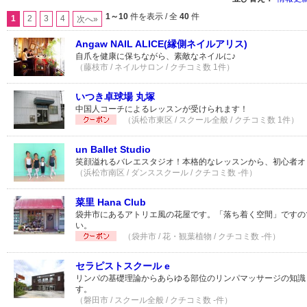
1～10
件を表示 / 全
40
件
1
2
3
4
次へ»
Angaw NAIL ALICE(縁側ネイルアリス)
自爪を健康に保ちながら、素敵なネイルに♪
（藤枝市 / ネイルサロン / クチコミ数 1件）
いつき卓球場 丸塚
中国人コーチによるレッスンが受けられます！
（浜松市東区 / スクール全般 / クチコミ数 1件）
un Ballet Studio
笑顔溢れるバレエスタジオ！本格的なレッスンから、初心者オ
（浜松市南区 / ダンススクール / クチコミ数 -件）
菜里 Hana Club
袋井市にあるアトリエ風の花屋です。「落ち着く空間」ですの
い。
（袋井市 / 花・観葉植物 / クチコミ数 -件）
セラピストスクール e
リンパの基礎理論からあらゆる部位のリンパマッサージの知識
す。
（磐田市 / スクール全般 / クチコミ数 -件）