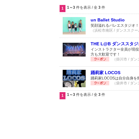
1～3
件を表示 / 全
3
件
1
un Ballet Studio
笑顔溢れるバレエスタジオ！
（浜松市南区 / ダンススクール
THE L@B ダンススタジ
インストラクター全員が現役
方も大歓迎です！
（掛川市 / ダン
踊莉家 LOCOS
踊莉家LOCOSは自分自身
（袋井市 / ダン
1～3
件を表示 / 全
3
件
1