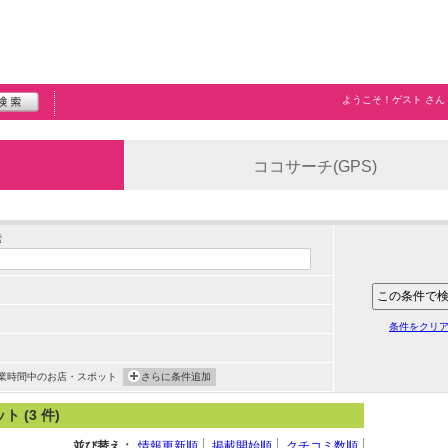
ようこそ！
ゲスト
さん
ココサーチ(GPS)
索
条件をクリ
業時間中のお店・スポット
さらに条件追加
(3 件)
並び替え：
情報更新順
掲載開始順
クチコミ数順