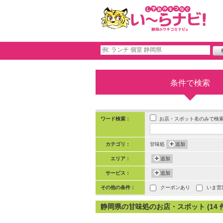
条件で検索
お店・スポット名のみで検
ワード検索：
カテゴリ：
甘味処
追加
エリア：
追加
サービス：
追加
その他の条件：
クーポンあり
いま営
静岡県の甘味処のお店・スポット (14 