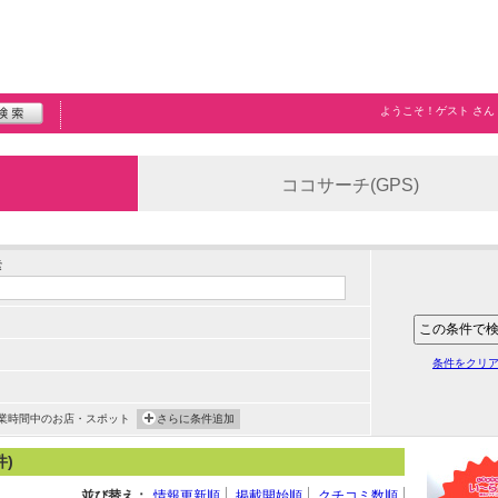
ようこそ！
ゲスト
さん
ココサーチ(GPS)
索
条件をクリ
業時間中のお店・スポット
さらに条件追加
件)
並び替え：
情報更新順
掲載開始順
クチコミ数順