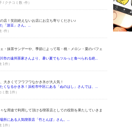
子 / クチコミ数 -件）
の店！笑顔絶えないお店にお立ち寄りください♪
「游豆」さん。...
数 -件）
ェ・抹茶サンデーや、季節によって苺・桃・メロン・栗のパフェ
川市の遠州茶家さんより、暑い夏でもツルっと食べられる絶...
数 1件）
、大きくてフワフワなかき氷が大人気！
たくなるかき氷！浜松市中区にある「ぬのはし」さんでは、...
コミ数 1件）
々な用途で利用して頂ける喫茶店としての役割を果たしていきま
場所にある人気喫茶店「竹とんぼ」さん。...
数 1件）