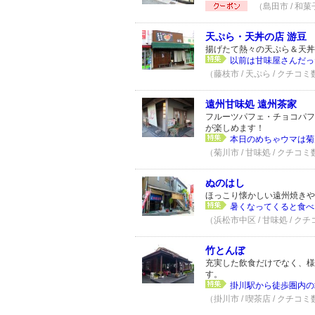
（島田市 / 和菓
天ぷら・天丼の店 游豆
揚げたて熱々の天ぷら＆天丼
以前は甘味屋さんだった
（藤枝市 / 天ぷら / クチコミ
遠州甘味処 遠州茶家
フルーツパフェ・チョコパフ
が楽しめます！
本日のめちゃウマは菊
（菊川市 / 甘味処 / クチコミ
ぬのはし
ほっこり懐かしい遠州焼きや
暑くなってくると食べ
（浜松市中区 / 甘味処 / クチ
竹とんぼ
充実した飲食だけでなく、様
す。
掛川駅から徒歩圏内の
（掛川市 / 喫茶店 / クチコミ