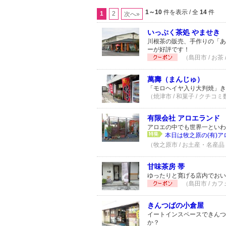
1～10
件を表示 / 全
14
件
1
2
次へ»
いっぷく茶処 やませき
川根茶の販売、手作りの「あ
ーが好評です！
（島田市 / お茶
萬壽（まんじゅ）
「モロヘイヤ入り大判焼」き
（焼津市 / 和菓子 / クチコミ
有限会社 アロエランド
アロエの中でも世界一といわ
本日は牧之原の(有)ア
（牧之原市 / お土産・名産品 
甘味茶房 帯
ゆったりと寛げる店内でおい
（島田市 / カフ
きんつばの小倉屋
イートインスペースできんつ
か？