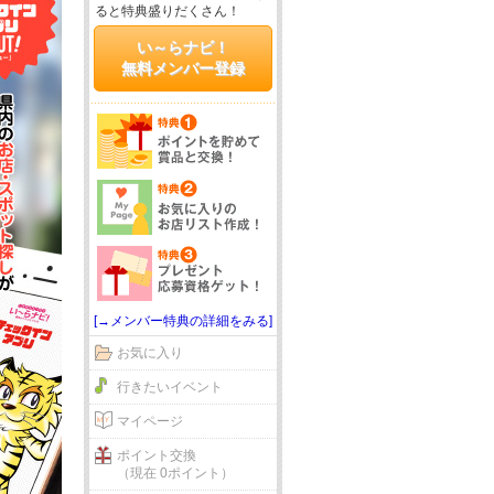
ると特典盛りだくさん！
い～らナビ！
無料メンバー登録
[→メンバー特典の詳細をみる]
お気に入り
行きたいイベント
マイページ
ポイント交換
（現在 0ポイント）