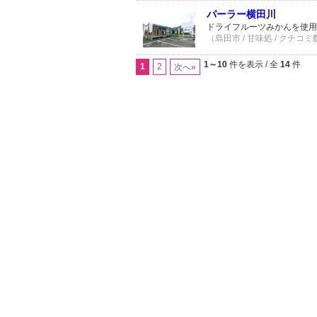
パーラー横田川
ドライフルーツみかんを使用
（島田市 / 甘味処 / クチコミ
1～10
件を表示 / 全
14
件
1
2
次へ»