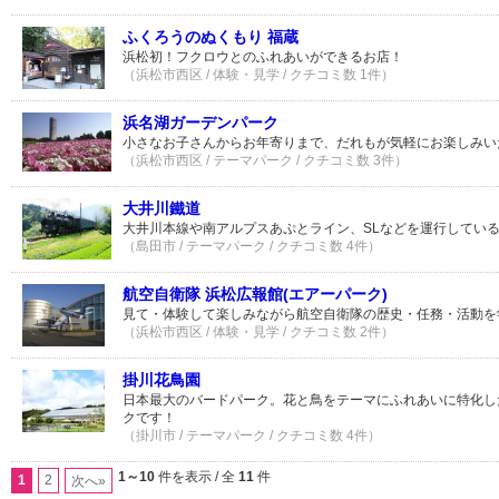
ふくろうのぬくもり 福蔵
浜松初！フクロウとのふれあいができるお店！
（浜松市西区 / 体験・見学 / クチコミ数 1件）
浜名湖ガーデンパーク
小さなお子さんからお年寄りまで、だれもが気軽にお楽しみい
（浜松市西区 / テーマパーク / クチコミ数 3件）
大井川鐵道
大井川本線や南アルプスあぷとライン、SLなどを運行してい
（島田市 / テーマパーク / クチコミ数 4件）
航空自衛隊 浜松広報館(エアーパーク)
見て・体験して楽しみながら航空自衛隊の歴史・任務・活動を
（浜松市西区 / 体験・見学 / クチコミ数 2件）
掛川花鳥園
日本最大のバードパーク。花と鳥をテーマにふれあいに特化し
クです！
（掛川市 / テーマパーク / クチコミ数 4件）
1～10
件を表示 / 全
11
件
1
2
次へ»