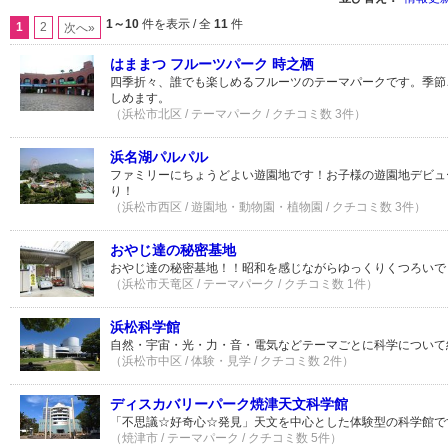
1～10
件を表示 / 全
11
件
1
2
次へ»
はままつ フルーツパーク 時之栖
四季折々、誰でも楽しめるフルーツのテーマパークです。季節
しめます。
（浜松市北区 / テーマパーク / クチコミ数 3件）
浜名湖パルパル
ファミリーにちょうどよい遊園地です！お子様の遊園地デビュ
り！
（浜松市西区 / 遊園地・動物園・植物園 / クチコミ数 3件）
おやじ達の秘密基地
おやじ達の秘密基地！！昭和を感じながらゆっくりくつろいで
（浜松市天竜区 / テーマパーク / クチコミ数 1件）
浜松科学館
自然・宇宙・光・力・音・電気などテーマごとに科学について
（浜松市中区 / 体験・見学 / クチコミ数 2件）
ディスカバリーパーク焼津天文科学館
「不思議☆好奇心☆発見」天文を中心とした体験型の科学館で
（焼津市 / テーマパーク / クチコミ数 5件）