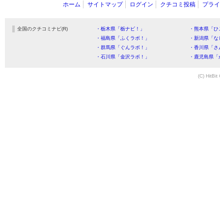
ホーム
サイトマップ
ログイン
クチコミ投稿
プライ
全国のクチコミナビ(R)
・栃木県「栃ナビ！」
・熊本県「ひ
・福島県「ふくラボ！」
・新潟県「な
・群馬県「ぐんラボ！」
・香川県「さ
・石川県「金沢ラボ！」
・鹿児島県「
(C) HitBit