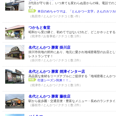
2代目が守り抜く、いつ来ても変わらぬ昔からの味。電話での
す。
本日のめちゃウマは、「とんかつ一文字」さんのカツカレー
（島田市 / とんかつ / クチコミ数 -件）
つかもと食堂
昭和から受け継ぐ、初めてではないけれど、どこかホッとする
（焼津市 / お食事処 / クチコミ数 1件）
名代とんかつ 勝富 掛川店
掛川市街地の郊外にあり、地元に愛され地域密着型のお店とし
レストランです！
（掛川市 / とんかつ / クチコミ数 2件）
名代とんかつ 勝富 焼津インター店
高品質な食材をリーズナブルにご提供する「地域密着とんかつ
行楽シーズン到来！！...
（焼津市 / とんかつ / クチコミ数 1件）
名代とんかつ 勝富 藤枝店
駅から徒歩圏・交通至便・豊富なメニュー・長めのランチタイ
（藤枝市 / とんかつ / クチコミ数 2件）