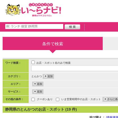
条件で検索
お店・スポット名のみで検索
ワード検索：
カテゴリ：
とんかつ
追加
エリア：
追加
サービス：
追加
その他の条件：
クーポンあり
いま営業時間中のお店・スポット
さらに条
静岡県のとんかつのお店・スポット (19 件)
並び替え：
情報更