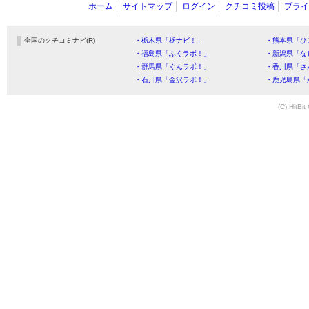
ホーム
サイトマップ
ログイン
クチコミ投稿
プライ
全国のクチコミナビ(R)
・栃木県「栃ナビ！」
・熊本県「ひ
・福島県「ふくラボ！」
・新潟県「な
・群馬県「ぐんラボ！」
・香川県「さ
・石川県「金沢ラボ！」
・鹿児島県「
(C) HitBit