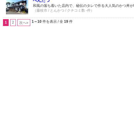
ぺんたつ
和風の落ち着いた店内で、秘伝のタレで作る大人気のかつ丼が
（藤枝市 / とんかつ / クチコミ数 -件）
1～10
件を表示 / 全
19
件
1
2
次へ»