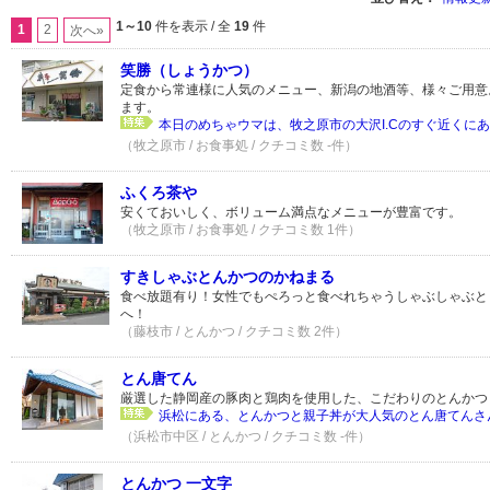
1～10
件を表示 / 全
19
件
1
2
次へ»
笑勝（しょうかつ）
定食から常連様に人気のメニュー、新潟の地酒等、様々ご用意
ます。
本日のめちゃウマは、牧之原市の大沢I.Cのすぐ近くにある
（牧之原市 / お食事処 / クチコミ数 -件）
ふくろ茶や
安くておいしく、ボリューム満点なメニューが豊富です。
（牧之原市 / お食事処 / クチコミ数 1件）
すきしゃぶとんかつのかねまる
食べ放題有り！女性でもぺろっと食べれちゃうしゃぶしゃぶと
へ！
（藤枝市 / とんかつ / クチコミ数 2件）
とん唐てん
厳選した静岡産の豚肉と鶏肉を使用した、こだわりのとんかつ
浜松にある、とんかつと親子丼が大人気のとん唐てんさん
（浜松市中区 / とんかつ / クチコミ数 -件）
とんかつ 一文字