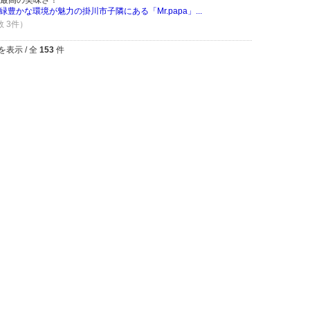
最高の美味さ！
豊かな環境が魅力の掛川市子隣にある「Mr.papa」...
数 3件）
を表示 / 全
153
件