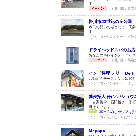
す。
（掛川市 / 貸衣
掛川市22世紀の丘公園
市民の憩いの場として、高齢
す！
（掛川市 / 公園 / クチコミ数
ドライヘッドスパのお店 美容
あなたのキレイをアドバイス
（掛川市 / 美容
インド料理 デリー Delhi
お勧めのチーズナンは5種類
（掛川市 / インド料理・カレー
蕎麦招人 仟(ソバショウニ
「自家製粉・石臼挽き・手打
掛けています。
本日のめちゃウマは掛
（掛川市 / うどん・そば / 
Mr.papa