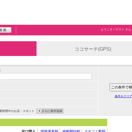
ようこそ！
ゲスト
さん
ココサーチ(GPS)
索
条件をクリ
業時間中のお店・スポット
さらに条件追加
並び替え：
情報更新順
掲載開始順
クチコミ数順