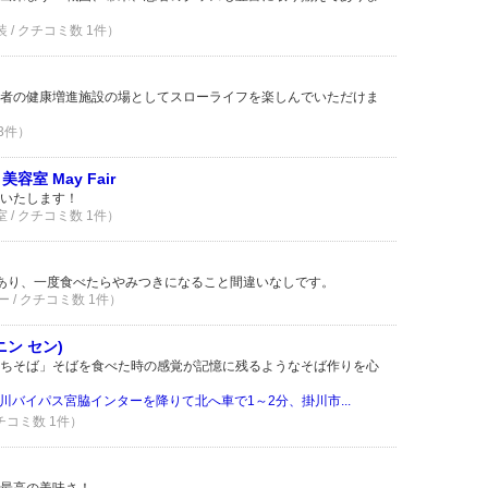
装 / クチコミ数 1件）
者の健康増進施設の場としてスローライフを楽しんでいただけま
 3件）
室 May Fair
いたします！
室 / クチコミ数 1件）
あり、一度食べたらやみつきになること間違いなしです。
 / クチコミ数 1件）
ン セン)
ちそば」そばを食べた時の感覚が記憶に残るようなそば作りを心
川バイパス宮脇インターを降りて北へ車で1～2分、掛川市...
クチコミ数 1件）