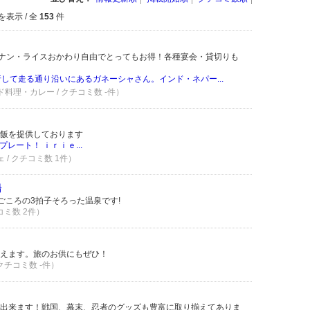
を表示 / 全
153
件
、ナン・ライスおかわり自由でとってもお得！各種宴会・貸切りも
行して走る通り沿いにあるガネーシャさん。インド・ネパー...
ド料理・カレー / クチコミ数 -件）
ご飯を提供しております
レート！ ｉｒｉｅ...
ェ / クチコミ数 1件）
湯
ごころの3拍子そろった温泉です!
コミ数 2件）
えます。旅のお供にもぜひ！
 クチコミ数 -件）
出来ます！戦国、幕末、忍者のグッズも豊富に取り揃えてありま