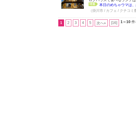
ログハウスで食べるランチは
本日のめちゃウマは、緑
（掛川市 / カフェ / クチコミ
1～10
件
1
2
3
4
5
[16]
次へ»