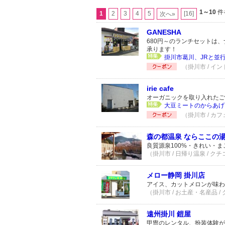
1～10
件
1
2
3
4
5
[16]
次へ»
GANESHA
680円～のランチセットは
承ります！
掛川市葛川、JRと並
（掛川市 / イン
irie cafe
オーガニックを取り入れた
大豆ミートのからあげプ
（掛川市 / カフ
森の都温泉 ならここの
良質源泉100%・きれい・ま
（掛川市 / 日帰り温泉 / クチ
メロー静岡 掛川店
アイス、カットメロンが味わ
（掛川市 / お土産・名産品 /
遠州掛川 鎧屋
甲冑のレンタル、扮装体験が