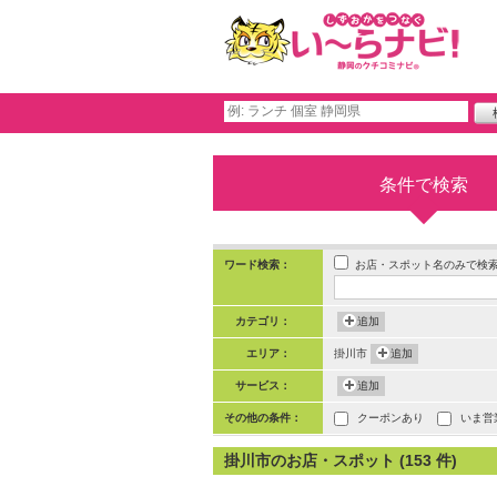
条件で検索
お店・スポット名のみで検
ワード検索：
カテゴリ：
追加
エリア：
掛川市
追加
サービス：
追加
その他の条件：
クーポンあり
いま営
掛川市のお店・スポット (153 件)