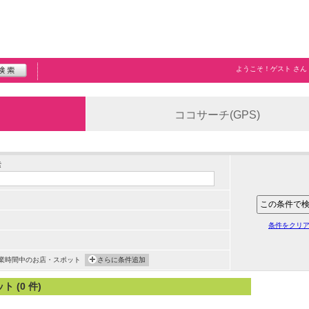
ようこそ！
ゲスト
さん
ココサーチ(GPS)
索
条件をクリ
業時間中のお店・スポット
さらに条件追加
(0 件)
。