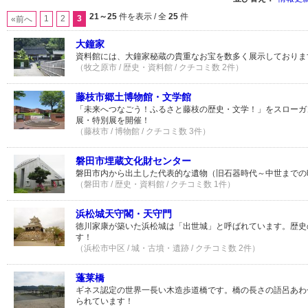
21～25
件を表示 / 全
25
件
1
2
3
«前へ
大鐘家
資料館には、大鐘家秘蔵の貴重なお宝を数多く展示しておりま
（牧之原市 / 歴史・資料館 / クチコミ数 2件）
藤枝市郷土博物館・文学館
「未来へつなごう！ふるさと藤枝の歴史・文学！」をスローガ
展・特別展を開催！
（藤枝市 / 博物館 / クチコミ数 3件）
磐田市埋蔵文化財センター
磐田市内から出土した代表的な遺物（旧石器時代～中世までの
（磐田市 / 歴史・資料館 / クチコミ数 1件）
浜松城天守閣・天守門
徳川家康が築いた浜松城は「出世城」と呼ばれています。歴史
す！
（浜松市中区 / 城・古墳・遺跡 / クチコミ数 2件）
蓬莱橋
ギネス認定の世界一長い木造歩道橋です。橋の長さの語呂あわ
られています！