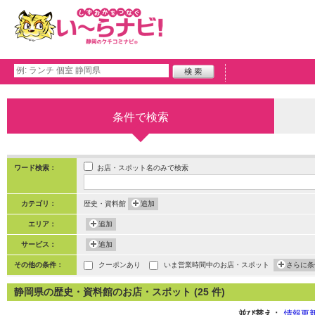
条件で検索
お店・スポット名のみで検索
ワード検索：
カテゴリ：
歴史・資料館
追加
エリア：
追加
サービス：
追加
その他の条件：
クーポンあり
いま営業時間中のお店・スポット
さらに条
静岡県の歴史・資料館のお店・スポット (25 件)
並び替え：
情報更