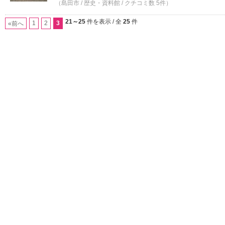
（島田市 / 歴史・資料館 / クチコミ数 5件）
21～25
件を表示 / 全
25
件
1
2
3
«前へ