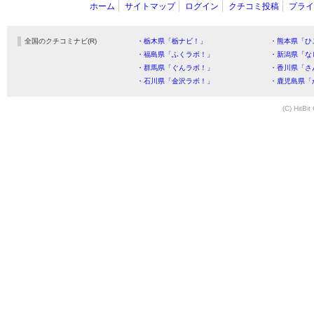
ホーム
サイトマップ
ログイン
クチコミ投稿
プライ
全国のクチコミナビ(R)
・栃木県「栃ナビ！」
・熊本県「ひ
・福島県「ふくラボ！」
・新潟県「な
・群馬県「ぐんラボ！」
・香川県「さ
・石川県「金沢ラボ！」
・鹿児島県「
(C) HitBit