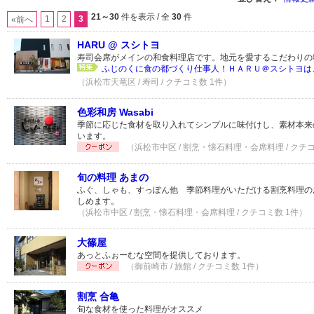
21～30
件を表示 / 全
30
件
1
2
3
«前へ
HARU @ スシトヨ
寿司会席がメインの和食料理店です。地元を愛するこだわりの
ふじのくに食の都づくり仕事人！ＨＡＲＵ＠スシトヨは、
（浜松市天竜区 / 寿司 / クチコミ数 1件）
色彩和房 Wasabi
季節に応じた食材を取り入れてシンプルに味付けし、素材本来
います。
（浜松市中区 / 割烹・懐石料理・会席料理 / クチ
旬の料理 あまの
ふぐ、しゃも、すっぽん他 季節料理がいただける割烹料理の
しめます。
（浜松市中区 / 割烹・懐石料理・会席料理 / クチコミ数 1件）
大篠屋
あっとふぉーむな空間を提供しております。
（御前崎市 / 旅館 / クチコミ数 1件）
割烹 合亀
旬な食材を使った料理がオススメ