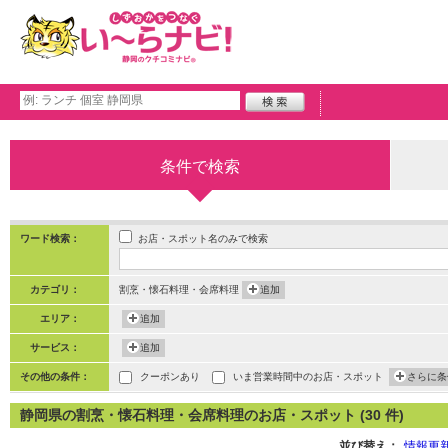
条件で検索
お店・スポット名のみで検索
ワード検索：
カテゴリ：
割烹・懐石料理・会席料理
追加
エリア：
追加
サービス：
追加
その他の条件：
クーポンあり
いま営業時間中のお店・スポット
さらに条
静岡県の割烹・懐石料理・会席料理のお店・スポット (30 件)
並び替え：
情報更