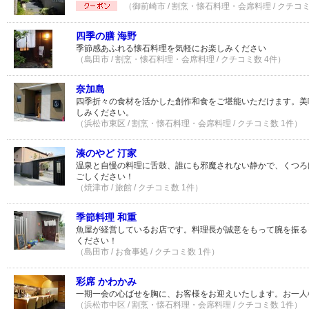
（御前崎市 / 割烹・懐石料理・会席料理 / クチコミ
四季の膳 海野
季節感あふれる懐石料理を気軽にお楽しみください
（島田市 / 割烹・懐石料理・会席料理 / クチコミ数 4件）
奈加島
四季折々の食材を活かした創作和食をご堪能いただけます。美
しみください。
（浜松市東区 / 割烹・懐石料理・会席料理 / クチコミ数 1件）
湊のやど 汀家
温泉と自慢の料理に舌鼓、誰にも邪魔されない静かで、くつろ
ごしください！
（焼津市 / 旅館 / クチコミ数 1件）
季節料理 和重
魚屋が経営しているお店です。料理長が誠意をもって腕を振る
ください！
（島田市 / お食事処 / クチコミ数 1件）
彩席 かわかみ
一期一会の心ばせを胸に、お客様をお迎えいたします。お一人
（浜松市中区 / 割烹・懐石料理・会席料理 / クチコミ数 1件）