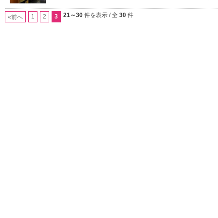
21～30
件を表示 / 全
30
件
1
2
3
«前へ