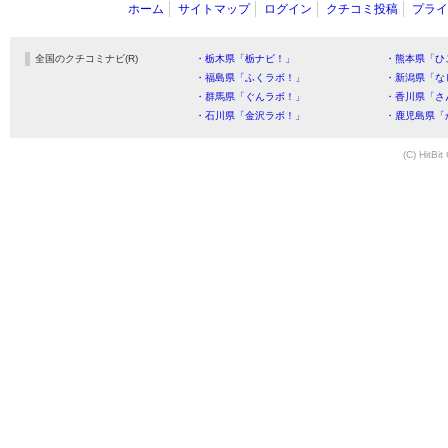
ホーム
サイトマップ
ログイン
クチコミ投稿
プライ
全国のクチコミナビ(R)
・栃木県「栃ナビ！」
・熊本県「ひ
・福島県「ふくラボ！」
・新潟県「な
・群馬県「ぐんラボ！」
・香川県「さ
・石川県「金沢ラボ！」
・鹿児島県「
(C) HitBit