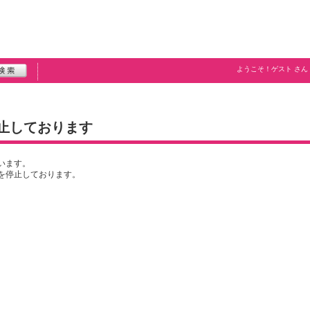
ようこそ！
ゲスト
さん
止しております
います。
を停止しております。