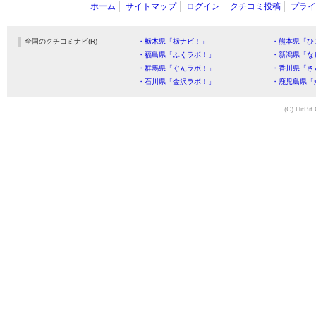
ホーム
サイトマップ
ログイン
クチコミ投稿
プライ
全国のクチコミナビ(R)
・栃木県「栃ナビ！」
・熊本県「ひ
・福島県「ふくラボ！」
・新潟県「な
・群馬県「ぐんラボ！」
・香川県「さ
・石川県「金沢ラボ！」
・鹿児島県「
(C) HitBit