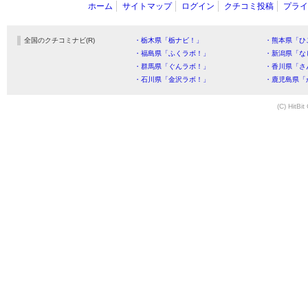
ホーム
サイトマップ
ログイン
クチコミ投稿
プライ
全国のクチコミナビ(R)
・栃木県「栃ナビ！」
・熊本県「ひ
・福島県「ふくラボ！」
・新潟県「な
・群馬県「ぐんラボ！」
・香川県「さ
・石川県「金沢ラボ！」
・鹿児島県「
(C) HitBit