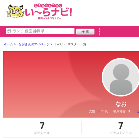
ホーム
なおさんのマイページ
レベル・マスター一覧
なお
女性
30代
榛原郡吉田町
7
7
総合レベル
クチコミレベル