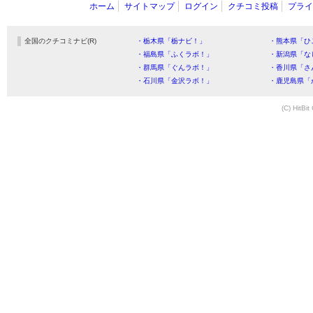
ホーム
サイトマップ
ログイン
クチコミ投稿
プライ
全国のクチコミナビ(R)
・栃木県「栃ナビ！」
・熊本県「ひ
・福島県「ふくラボ！」
・新潟県「な
・群馬県「ぐんラボ！」
・香川県「さ
・石川県「金沢ラボ！」
・鹿児島県「
(C) HitBit