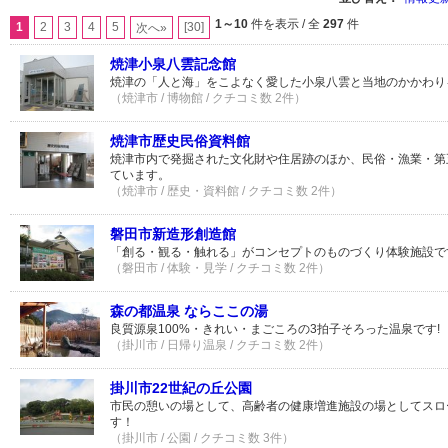
1～10
件を表示 / 全
297
件
1
2
3
4
5
[30]
次へ»
焼津小泉八雲記念館
焼津の「人と海」をこよなく愛した小泉八雲と当地のかかわり
（焼津市 / 博物館 / クチコミ数 2件）
焼津市歴史民俗資料館
焼津市内で発掘された文化財や住居跡のほか、民俗・漁業・第
ています。
（焼津市 / 歴史・資料館 / クチコミ数 2件）
磐田市新造形創造館
「創る・観る・触れる」がコンセプトのものづくり体験施設で
（磐田市 / 体験・見学 / クチコミ数 2件）
森の都温泉 ならここの湯
良質源泉100%・きれい・まごころの3拍子そろった温泉です!
（掛川市 / 日帰り温泉 / クチコミ数 2件）
掛川市22世紀の丘公園
市民の憩いの場として、高齢者の健康増進施設の場としてスロ
す！
（掛川市 / 公園 / クチコミ数 3件）