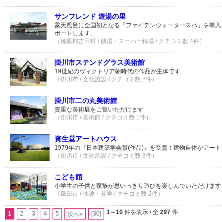
サンフレンド 遊湯の里
露天風呂に全国初となる「ファイテンウォータースパ」を導入
ポートします。
（榛原郡吉田町 / 銭湯・スーパー銭湯 / クチコミ数 4件）
掛川市ステンドグラス美術館
19世紀のヴィクトリア朝時代の作品が主体です
（掛川市 / 文化施設 / クチコミ数 2件）
掛川市二の丸美術館
貴重な美術展をご覧いただけます
（掛川市 / 美術館 / クチコミ数 1件）
資生堂アートハウス
1979年の『日本建築学会賞(作品)』を受賞！建物自体がアー
（掛川市 / 文化施設 / クチコミ数 3件）
こども館
小学生の子供と家族が思いっきり遊びを楽しんでいただけます
（島田市 / 体験・見学 / クチコミ数 2件）
1～10
件を表示 / 全
297
件
1
2
3
4
5
[30]
次へ»