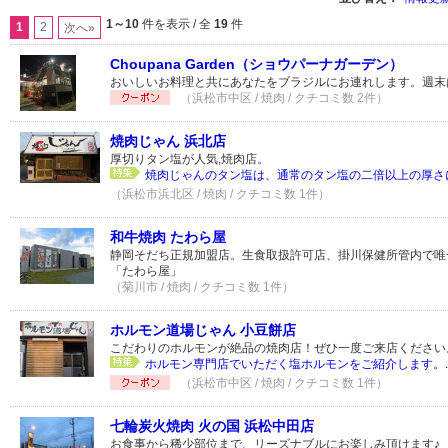
1～10
件を表示 / 全
19
件
1
2
次へ»
Choupana Garden（ショウパーナガーデン）
おいしいお料理と共にあなたをブラジルにお連れします。週末
（浜松市中区 / 焼肉 / クチコミ数 2件）
焼肉じゃん 浜北店
厚切りタン塩が人気,焼肉店。
焼肉じゃんのタン塩は、通常のタン塩の二倍以上の厚さに
（浜松市浜北区 / 焼肉 / クチコミ数 1件）
和牛焼肉 たわら屋
静岡そだち正規加盟店。生食取扱許可店、掛川保健所管内で唯
「たわら屋」
（菊川市 / 焼肉 / クチコミ数 1件）
ホルモン道場じゃん 小豆餅店
こだわりのホルモンが絶品の焼肉店！ぜひ一度ご来店ください
ホルモン専門店でいただく塩ホルモンをご紹介します。..
（浜松市中区 / 焼肉 / クチコミ数 1件）
七輪炭火焼肉 火の国 浜松中田店
お食事から稀少部位まで、リーズナブルにお楽しみ頂けます♪