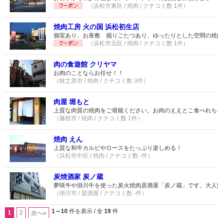
（浜松市東区 / 焼肉 / クチコミ数 1件）
焼肉工房 火の国 浜松初生店
個室あり、お座敷 掘りごたつあり、ゆったりとした空間の焼
（浜松市北区 / 焼肉 / クチコミ数 1件）
肉の食遊館 クリヤマ
お肉のことならお任せ！！
（牧之原市 / 焼肉 / クチコミ数 3件）
肉屋 堀もと
上質な肉質の焼肉をご堪能ください。お肉のええとこ食べれち
（藤枝市 / 焼肉 / クチコミ数 1件）
焼肉 えん
上質な和牛カルビやロースをたっぷり楽しめる！
（浜松市中区 / 焼肉 / クチコミ数 -件）
炭焼酒家 炭ノ蔵
夢咲牛や掛川牛を使った炭火焼肉居酒屋「炭ノ蔵」です。大人
（掛川市 / 居酒屋 / クチコミ数 -件）
1～10
件を表示 / 全
19
件
1
2
次へ»