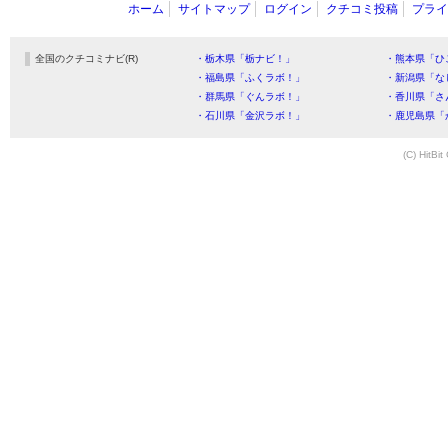
ホーム
サイトマップ
ログイン
クチコミ投稿
プライ
全国のクチコミナビ(R)
・栃木県「栃ナビ！」
・熊本県「ひ
・福島県「ふくラボ！」
・新潟県「な
・群馬県「ぐんラボ！」
・香川県「さ
・石川県「金沢ラボ！」
・鹿児島県「
(C) HitBit