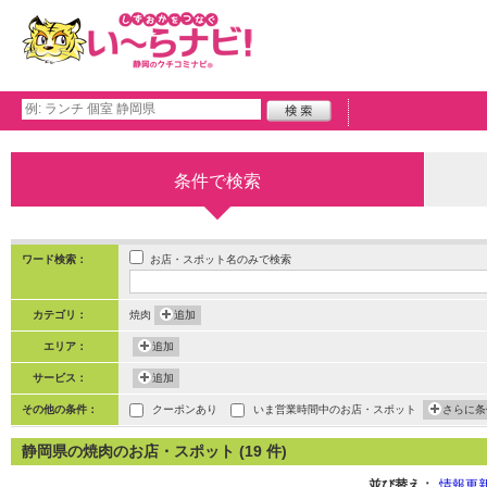
条件で検索
お店・スポット名のみで検索
ワード検索：
カテゴリ：
焼肉
追加
エリア：
追加
サービス：
追加
その他の条件：
クーポンあり
いま営業時間中のお店・スポット
さらに条
静岡県の焼肉のお店・スポット (19 件)
並び替え：
情報更