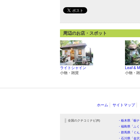
周辺のお店・スポット
ライトシャイン
Leaf & 
小物・雑貨
小物・雑
ホーム
サイトマップ
全国のクチコミナビ(R)
・栃木県「栃ナ
・福島県「ふく
・群馬県「ぐん
・石川県「金沢