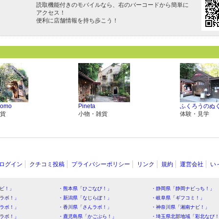
読取機能付きのモバイルなら、右のバーコードから簡単に
アクセス！
便利に店舗情報を持ち歩こう！
Momo
Pineta
ふくろうのぬく
貨
小物・雑貨
体験・見学
ログイン
クチコミ投稿
プライバシーポリシー
リンク
規約
運営会社
い
ビ！」
・熊本県「ひごなび！」
・静岡県「静岡ナビっち！」
ラボ！」
・新潟県「なじらぼ！」
・岐阜県「ギフコミ！」
ラボ！」
・香川県「さんラボ！」
・神奈川県「湘南ナビ！」
ラボ！」
・鹿児島県「かごぶら！」
・埼玉県北部地域「彩北なび