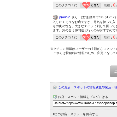
0
このクチコミに
現在：
p(ouo)q
さん （女性/静岡市/30代/Lv.12
入りにくそうなお店ですが、勇気を持って入っ
もの肉の塊を、大きなナイフに刺して回って
ます。気の合う仲間達と行くのがおすすめです( 
0
このクチコミに
現在：
※クチコミ情報はユーザーの主観的なコメント
これらは投稿時の情報のため、変更になって
このお店・スポットの情報変更や閉店・
お店・スポット情報をブログにはる
■
このお店・スポットを共有する