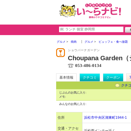
グルメ
焼肉
グルメ
ビュッフェ・食べ放題
ショウパーナガーデン
Choupana Gar
053-486-0134
基本情報
クチコミ
クーポン
クチ
じぶんのお気に入り:
メモ:
みんなのお気に入り:
住所
浜松市中央区湖東町1944-1
交通・アクセ
浜松西インター近く