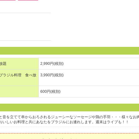
放題
2,990円(税別)
とブラジル料理 食べ放
3,990円(税別)
600円(税別)
と音を立てて串からおろされるジューシーなソーセージや鶏の手羽・・・様々なお
おいしいお料理と共にあなたをブラジルにお連れします。週末はライブも！！