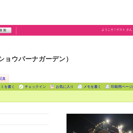
ようこそ！
ゲスト
さん
den（ショウパーナガーデン）
写真
コミを書く
チェックイン
お気に入り
メモを書く
印刷用ページ