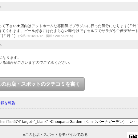
人
）
て下さい★店内はアットホームな雰囲気でブラジルに行った気分になります( *´艸
きてくれます。ビール好きにはたまらない味付けですセルフでサラダやご飯デザー
*´艸｀)
（投稿:2016/01/12 掲載：2016/02/15）
人
になります。
いる場合がございますのでご了承ください。
このお店・スポットのクチコミを書く
移転を報告
■
このお店・スポットをモバイルでみる