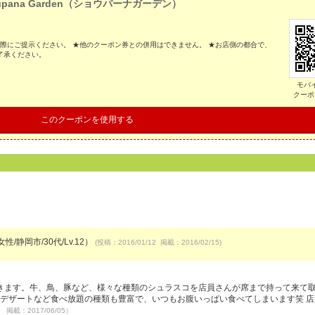
upana Garden（ショウパーナガーデン）
の際にご提示ください。 ★他のクーポン券との併用はできません。 ★お店側の都合で、
了承ください。
モバ
クーポ
このクーポンを使用する
性/静岡市/30代/Lv.12）
(投稿：2016/01/12 掲載：2016/02/15)
きます。牛、鳥、豚など、様々な種類のシュラスコを店員さんが席まで持って来て
ダ、デザートなど食べ放題の種類も豊富で、いつもお腹いっぱい食べてしまいます笑 
4 掲載：2017/06/05）