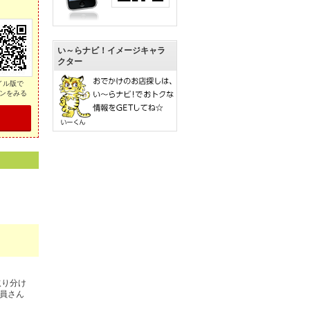
い～らナビ！イメージキャラ
クター
イル版で
ンをみる
取り分け
店員さん