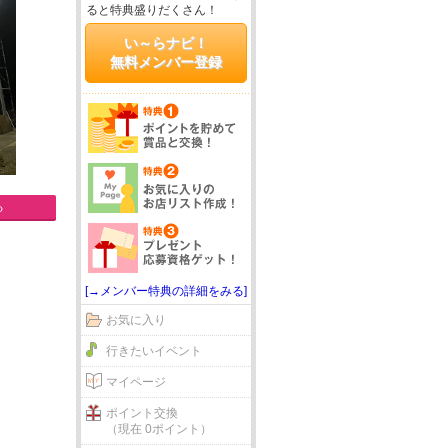
ると特典盛りだくさん！
い～らナビ！
無料メンバー登録
る
[→メンバー特典の詳細をみる]
お気に入り
行きたいイベント
マイページ
ポイント交換
（現在 0ポイント）