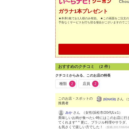
Cho
ガラナ1本プレゼント
★本券1枚でお1人様のみ有効。 ★この画面をご注文
予告なくサービスを打ち切る場合がございますのでご
おすすめのクチコミ （
2
件）
クチコミからみる、このお店の特長
種類
店員
2
2
このお店・スポットの
p(ouo)q
さん （女
推薦者
みか
さん （女性/浜松市/20代/Lv.1）
美味しいお肉が食べたい時にはこのお店に行
てくれます^ ^ 更に、ブラジル料理やサラ
も気さくで楽しい方でした！
（投稿:2017/06/0