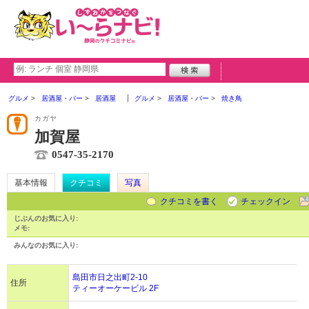
グルメ
居酒屋・バー
居酒屋
グルメ
居酒屋・バー
焼き鳥
カガヤ
加賀屋
0547-35-2170
基本情報
クチコミ
写真
クチコミを書く
チェックイン
じぶんのお気に入り:
メモ:
みんなのお気に入り:
島田市日之出町2-10
住所
ティーオーケービル 2F