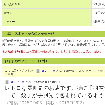
もつ煮込み鍋
380(税込
串焼き
110円(税
ホッピー
420円(税
お店・スポットからのメッセージ
昭和の香り漂う、雰囲気抜群な大衆居酒屋です。お酒が好きな方はもちろん、お
楽しめます。店舗はビルの2Fにありますが1F入り口の赤い看板が目印です。お
飲み放題は8名様以上の宴会の場合に承っています。お電話にてご予約ください
おすすめのクチコミ （
1
件）
このお店・スポットの
スティーズ
さん （男性/島田市/30代/Lv.15）
(投稿：
推薦者
スティーズ
さん （男性/島田市/30代/Lv.15）
レトロな雰囲気のお店です。特に手羽餃
ーで、餃子が手羽先で包まれているよう
（投稿:2015/10/05 掲載：2016/02/02）