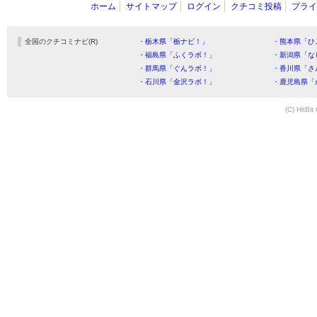
ホーム
サイトマップ
ログイン
クチコミ投稿
プライ
全国のクチコミナビ(R)
・栃木県「栃ナビ！」
・熊本県「ひ
・福島県「ふくラボ！」
・新潟県「な
・群馬県「ぐんラボ！」
・香川県「さ
・石川県「金沢ラボ！」
・鹿児島県「
(C) HitBit