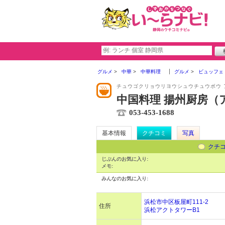
グルメ
中華
中華料理
グルメ
ビュッフェ
チュウゴクリョウリヨウシュウチュウボウ 
中国料理 揚州厨房（
053-453-1688
基本情報
クチコミ
写真
クチ
じぶんのお気に入り:
メモ:
みんなのお気に入り:
浜松市中区板屋町111-2
住所
浜松アクトタワーB1