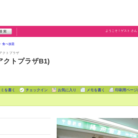
ようこそ！
ゲスト
さん
・食べ放題
アクトプラザ
アクトプラザB1)
コミを書く
チェックイン
お気に入り
メモを書く
印刷用ページ