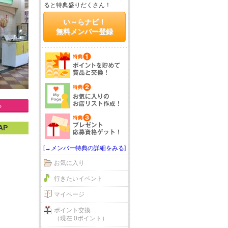
ると特典盛りだくさん！
い～らナビ！
無料メンバー登録
る
AP
[→メンバー特典の詳細をみる]
お気に入り
行きたいイベント
マイページ
ポイント交換
（現在 0ポイント）