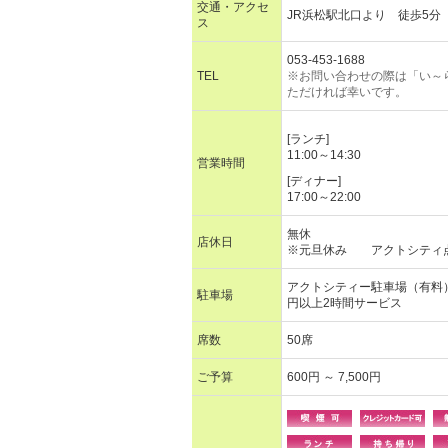
交通・アクセ
JR浜松駅北口より 徒歩5分
ス
053-453-1688
TEL
※お問い合わせの際は「い～
ただければ幸いです。
[ランチ]
11:00～14:30
営業時間
[ディナー]
17:00～22:00
無休
店休日
※元旦休み アクトシティ
アクトシティー駐車場（有料）2,
駐車場
円以上2時間サービス
席数
50席
ご予算
600円 ～ 7,500円