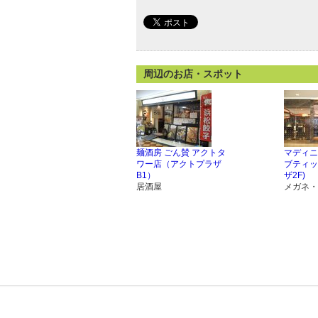
周辺のお店・スポット
麺酒房 ごん賛 アクトタ
マディニ
ワー店（アクトプラザ
ブティッ
B1）
ザ2F)
居酒屋
メガネ・