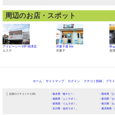
周辺のお店・スポット
アイビーシー VIP 焼津店
洋菓子屋 Irie
和
エステ
洋菓子
居
ホーム
サイトマップ
ログイン
クチコミ投稿
プライ
全国のクチコミナビ(R)
・栃木県「栃ナビ！」
・熊本県「ひ
・福島県「ふくラボ！」
・新潟県「な
・群馬県「ぐんラボ！」
・香川県「さ
・石川県「金沢ラボ！」
・鹿児島県「