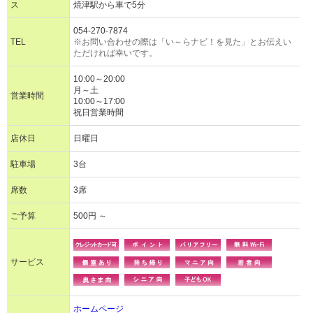
ス
焼津駅から車で5分
054-270-7874
TEL
※お問い合わせの際は「い～らナビ！を見た」とお伝えい
ただければ幸いです。
10:00～20:00
月～土
営業時間
10:00～17:00
祝日営業時間
店休日
日曜日
駐車場
3台
席数
3席
ご予算
500円 ～
サービス
ホームページ