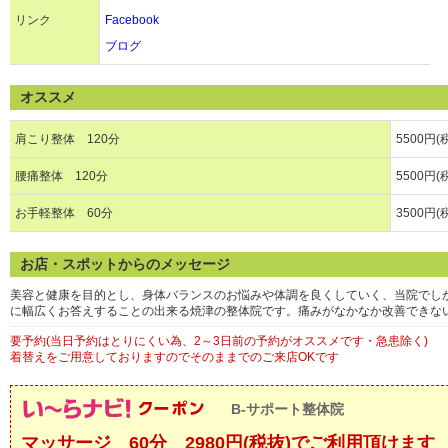
リンク
Facebook
ブログ
オススメ
肩こり整体 120分
5500円(
腰痛整体 120分
5500円(
お手軽整体 60分
3500円(
お店・スポットからのメッセージ
美容と健康を目的とし、身体バランスのお悩みや体調を良くしていく、当院でし
に幅広くお答えすることの出来る焼津の整体院です。痛みがなかなか改善できな
要予約(当日予約はとりにくい為、2～3日前の予約がオススメです・急患除く)
着替えをご用意しておりますのでそのままでのご来店OKです
B-サポート整体院
マッサージ 60分 2980円(税抜)でご利用頂けます