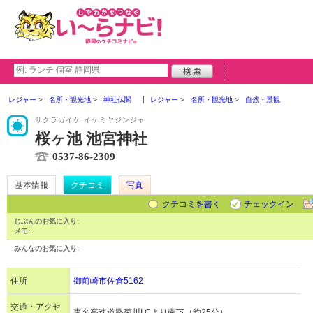
レジャー
名所・観光地
神社仏閣
レジャー
名所・観光地
自然・景観
サクラガイケ イケミヤジンジャ
桜ヶ池 池宮神社
0537-86-2309
基本情報
クチコミ
写真
クチコミを書く
チェックイン
じぶんのお気に入り:
メモ:
みんなのお気に入り:
住所
御前崎市佐倉5162
交通・アクセ
東名高速道路菊川I.Cより南下（約25分）