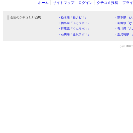
ホーム
サイトマップ
ログイン
クチコミ投稿
プライ
全国のクチコミナビ(R)
・栃木県「栃ナビ！」
・熊本県「ひ
・福島県「ふくラボ！」
・新潟県「な
・群馬県「ぐんラボ！」
・香川県「さ
・石川県「金沢ラボ！」
・鹿児島県「
(C) HitBit