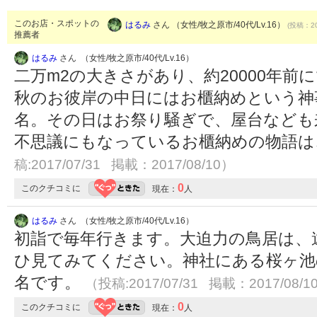
このお店・スポットの
はるみ
さん （女性/牧之原市/40代/Lv.16）
(投稿：20
推薦者
はるみ
さん （女性/牧之原市/40代/Lv.16）
二万m2の大きさがあり、約20000年
秋のお彼岸の中日にはお櫃納めという神
名。その日はお祭り騒ぎで、屋台なども
不思議にもなっているお櫃納めの物語
稿:2017/07/31 掲載：2017/08/10）
0
このクチコミに
現在：
人
はるみ
さん （女性/牧之原市/40代/Lv.16）
初詣で毎年行きます。大迫力の鳥居は、
ひ見てみてください。神社にある桜ヶ池
名です。
（投稿:2017/07/31 掲載：2017/08/1
0
このクチコミに
現在：
人