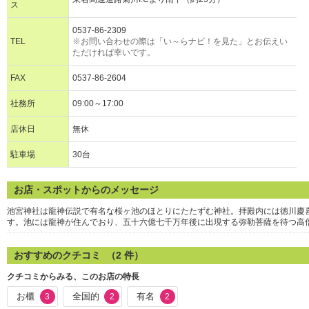
ス
0537-86-2309
TEL
※お問い合わせの際は「い～らナビ！を見た」とお伝えい
ただければ幸いです。
FAX
0537-86-2604
社務所
09:00～17:00
店休日
無休
駐車場
30台
お店・スポットからのメッセージ
池宮神社は龍神伝説で有名な桜ヶ池のほとりにたたずむ神社。拝殿内には徳川慶
す。池には龍神が住んでおり、五十六億七千万年後に出現する弥勒菩薩を待つ高
おすすめのクチコミ （
2
件）
クチコミからみる、このお店の特長
お櫃
全国的
有名
3
2
2