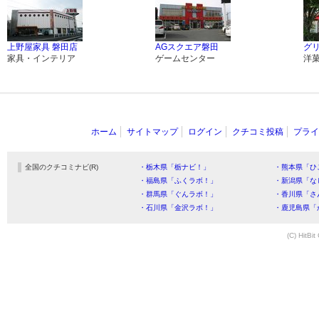
上野屋家具 磐田店
AGスクエア磐田
グ
家具・インテリア
ゲームセンター
洋
ホーム
サイトマップ
ログイン
クチコミ投稿
プライ
全国のクチコミナビ(R)
・栃木県「栃ナビ！」
・熊本県「ひ
・福島県「ふくラボ！」
・新潟県「な
・群馬県「ぐんラボ！」
・香川県「さ
・石川県「金沢ラボ！」
・鹿児島県「
(C) HitBit