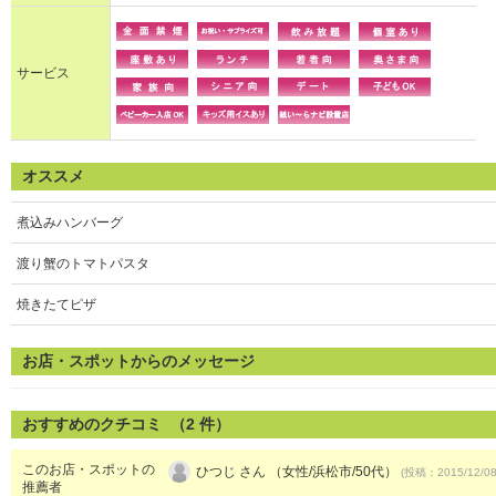
サービス
オススメ
煮込みハンバーグ
渡り蟹のトマトパスタ
焼きたてピザ
お店・スポットからのメッセージ
おすすめのクチコミ （
2
件）
このお店・スポットの
ひつじ さん （女性/浜松市/50代）
(投稿：2015/12/0
推薦者