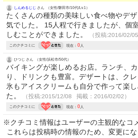
しんめるじじ
さん （女性/磐田市/10代/Lv.1）
たくさんの種類の美味しい食べ物やデザ
気でした。 15人程で行きましたが、個
しむことができました。
（投稿:2016/02/0
0
このクチコミに
現在：
人
ひつじ さん （女性/浜松市/50代）
バイキングが楽しめるお店。ランチ、
り、ドリンクも豊富。デザートは、クレ
氷もアイスクリームも自分で作って楽し
た。
（投稿:2015/12/08 掲載：2016/02/02）
0
このクチコミに
現在：
人
※クチコミ情報はユーザーの主観的なコ
これらは投稿時の情報のため、変更に