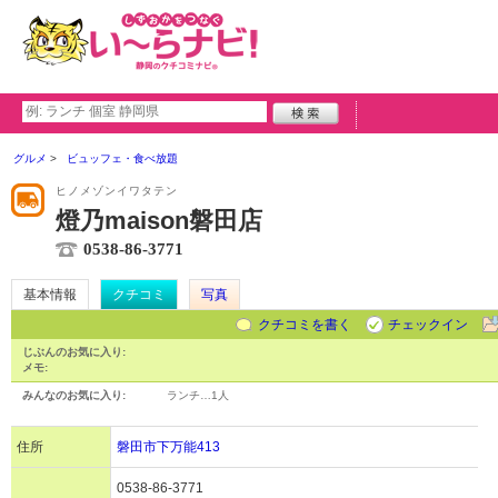
グルメ
ビュッフェ・食べ放題
ヒノメゾンイワタテン
燈乃maison磐田店
0538-86-3771
基本情報
クチコミ
写真
クチコミを書く
チェックイン
じぶんのお気に入り:
メモ:
みんなのお気に入り:
ランチ…
1人
住所
磐田市下万能413
0538-86-3771