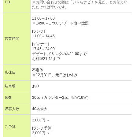
TEL
※お問い合わせの際は「い～らナビ！を見た」とお伝えい
ただければ幸いです。
11:00～17:00
※14:00～17:00 デザート食べ放題
[ランチ]
11:00～14:45
営業時間
[ディナー]
17:45～24:00
デザート,ドリンクのみ11:00まで
お料理21:45まで
不定休
店休日
※12月31日、元日はお休み
駐車場
あり
席数
30席（カウンター3席、個室16室）
収容人数
40名最大
2,000円 ～
ご予算
[ランチ予算]
2,000円 ～