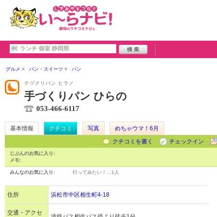
グルメ
パン・スイーツ
パン
テヅクリパン ヒラノ
手づくりパン ひらの
053-466-6117
基本情報
クチコミ
写真
めちゃウマ！6月
クチコミを書く
チェックイン
じぶんのお気に入り:
メモ:
みんなのお気に入り:
行ってみたい！…
1人
住所
浜松市中区相生町4-18
交通・アクセ
遠鉄バス相生バス停より徒歩1分