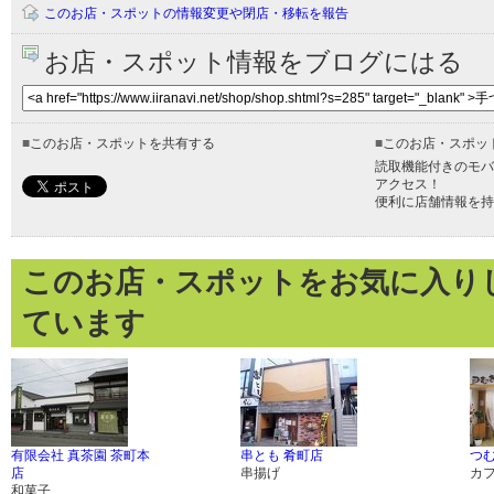
このお店・スポットの情報変更や閉店・移転を報告
お店・スポット情報をブログにはる
■
このお店・スポットを共有する
■
このお店・スポッ
読取機能付きのモバ
アクセス！
便利に店舗情報を持
このお店・スポットをお気に入り
ています
有限会社 真茶園 茶町本
串とも 肴町店
つむ
店
串揚げ
カ
和菓子