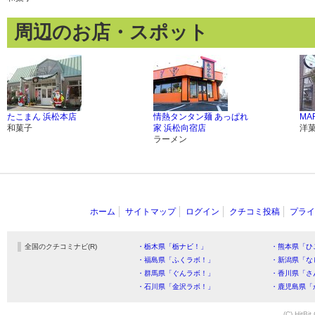
周辺のお店・スポット
たこまん 浜松本店
情熱タンタン麺 あっぱれ
MA
和菓子
家 浜松向宿店
洋
ラーメン
ホーム
サイトマップ
ログイン
クチコミ投稿
プライ
全国のクチコミナビ(R)
・栃木県「栃ナビ！」
・熊本県「ひ
・福島県「ふくラボ！」
・新潟県「な
・群馬県「ぐんラボ！」
・香川県「さ
・石川県「金沢ラボ！」
・鹿児島県「
(C) HitBit