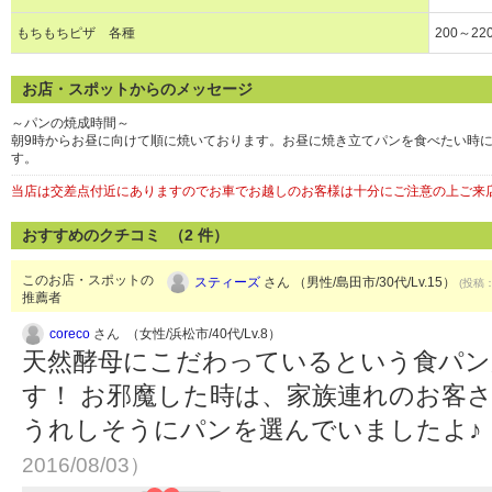
もちもちピザ 各種
200～22
お店・スポットからのメッセージ
～パンの焼成時間～
朝9時からお昼に向けて順に焼いております。お昼に焼き立てパンを食べたい時に
す。
当店は交差点付近にありますのでお車でお越しのお客様は十分にご注意の上ご来
おすすめのクチコミ （
2
件）
このお店・スポットの
スティーズ
さん （男性/島田市/30代/Lv.15）
(投稿：
推薦者
coreco
さん （女性/浜松市/40代/Lv.8）
天然酵母にこだわっているという食パン
す！ お邪魔した時は、家族連れのお客
うれしそうにパンを選んでいましたよ♪
2016/08/03）