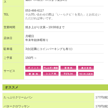
ス
053-466-6117
TEL
※お問い合わせの際は「い～らナビ！を見た」とお伝えい
ただければ幸いです。
営業時間
焼き上がり次第～19:00頃まで
月曜日
店休日
年末年始休暇有り
駐車場
3台(近隣にコインパーキングも有り)
ご予算
150円 ～
サービス
オススメ
たっぷりクリームパン
177円(税
バタークロワッサン
170円(税