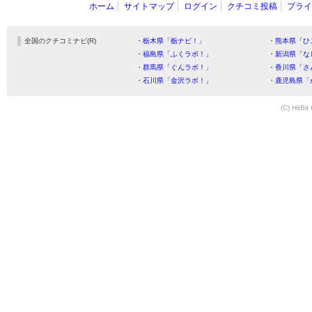
ホーム
サイトマップ
ログイン
クチコミ投稿
プライ
全国のクチコミナビ(R)
・栃木県「栃ナビ！」
・熊本県「ひ
・福島県「ふくラボ！」
・新潟県「な
・群馬県「ぐんラボ！」
・香川県「さ
・石川県「金沢ラボ！」
・鹿児島県「
(C) HitBit