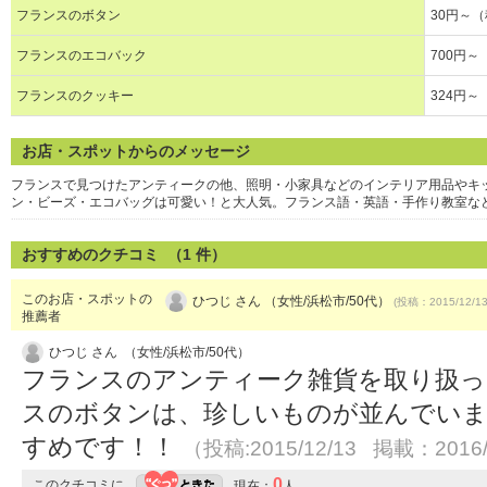
フランスのボタン
30円～
フランスのエコバック
700円
フランスのクッキー
324円
お店・スポットからのメッセージ
フランスで見つけたアンティークの他、照明・小家具などのインテリア用品やキ
ン・ビーズ・エコバッグは可愛い！と大人気。フランス語・英語・手作り教室な
おすすめのクチコミ （
1
件）
このお店・スポットの
ひつじ さん （女性/浜松市/50代）
(投稿：2015/12/1
推薦者
ひつじ さん （女性/浜松市/50代）
フランスのアンティーク雑貨を取り扱っ
スのボタンは、珍しいものが並んでい
すめです！！
（投稿:2015/12/13 掲載：2016/
0
このクチコミに
現在：
人