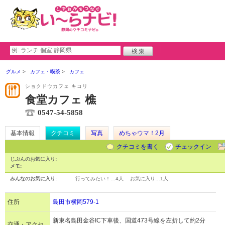
グルメ
カフェ・喫茶
カフェ
ショクドウカフェ キコリ
食堂カフェ 樵
0547-54-5858
基本情報
クチコミ
写真
めちゃウマ！2月
クチコミを書く
チェックイン
じぶんのお気に入り:
メモ:
みんなのお気に入り:
行ってみたい！…
4人
お気に入り…
1人
住所
島田市横岡579-1
新東名島田金谷IC下車後、国道473号線を左折して約2分
交通・アクセ