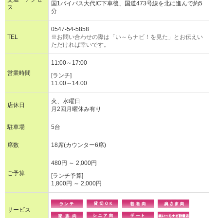
国1バイパス大代IC下車後、国道473号線を北に進んで約5
ス
分
0547-54-5858
TEL
※お問い合わせの際は「い～らナビ！を見た」とお伝えい
ただければ幸いです。
11:00～17:00
営業時間
[ランチ]
11:00～14:00
火、水曜日
店休日
月2回月曜休み有り
駐車場
5台
席数
18席(カウンター6席)
480円 ～ 2,000円
ご予算
[ランチ予算]
1,800円 ～ 2,000円
サービス