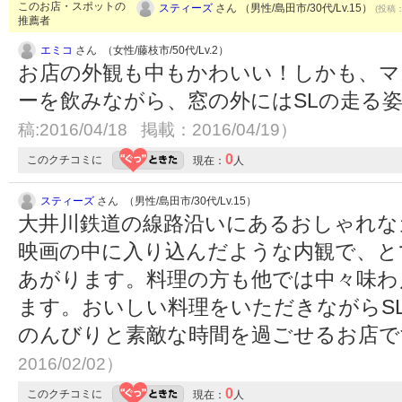
このお店・スポットの
スティーズ
さん （男性/島田市/30代/Lv.15）
(投稿：
推薦者
エミコ
さん （女性/藤枝市/50代/Lv.2）
お店の外観も中もかわいい！しかも、マ
ーを飲みながら、窓の外にはSLの走る
稿:2016/04/18 掲載：2016/04/19）
0
このクチコミに
現在：
人
スティーズ
さん （男性/島田市/30代/Lv.15）
大井川鉄道の線路沿いにあるおしゃれな
映画の中に入り込んだような内観で、と
あがります。料理の方も他では中々味わ
ます。おいしい料理をいただきながらS
のんびりと素敵な時間を過ごせるお店
2016/02/02）
0
このクチコミに
現在：
人