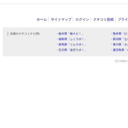
ホーム
サイトマップ
ログイン
クチコミ投稿
プライ
全国のクチコミナビ(R)
・栃木県「栃ナビ！」
・熊本県「ひ
・福島県「ふくラボ！」
・新潟県「な
・群馬県「ぐんラボ！」
・香川県「さ
・石川県「金沢ラボ！」
・鹿児島県「
(C) HitBit