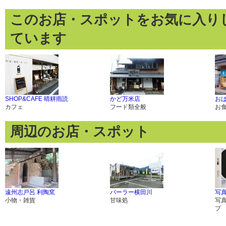
このお店・スポットをお気に入り
ています
SHOP&CAFE 晴耕雨読
かど万米店
お
カフェ
フード類全般
お
周辺のお店・スポット
遠州志戸呂 利陶窯
パーラー横田川
写真
小物・雑貨
甘味処
写
プ