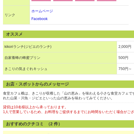
ホームページ
リンク
Facebook
オススメ
kikoriランチ(ジビエのランチ)
2,000円
自家養蜂の蜂蜜プリン
500円
きこりの気まぐれキッシュ
750円～
お店・スポットからのメッセージ
食堂カフェ樵は、きこりが収穫した「山の恵み」を味わえる小さな食堂カフェで
れた山菜・川魚・ジビエといった山の恵みを味わってみてください。
貸切は10名様以上から承っております。
1人で営業しているため、お料理をご提供するまでにお時間をいただく場合がご
おすすめのクチコミ （
2
件）