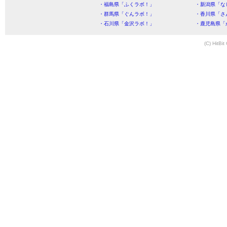
・福島県「ふくラボ！」
・新潟県「な
・群馬県「ぐんラボ！」
・香川県「さ
・石川県「金沢ラボ！」
・鹿児島県「
(C) HitBit