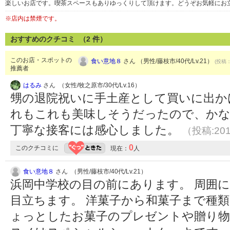
楽しいお店です。喫茶スペースもありゆっくりして頂けます。どうぞお気軽にお
※店内は禁煙です。
おすすめのクチコミ （
2
件）
このお店・スポットの
食い意地８
さん （男性/藤枝市/40代/Lv.21）
(投稿：
推薦者
はるみ
さん （女性/牧之原市/30代/Lv.16）
甥の退院祝いに手土産として買いに出か
れもこれも美味しそうだったので、かな
丁寧な接客には感心しました。
（投稿:201
0
このクチコミに
現在：
人
食い意地８
さん （男性/藤枝市/40代/Lv.21）
浜岡中学校の目の前にあります。 周囲
目立ちます。 洋菓子から和菓子まで種
ょっとしたお菓子のプレゼントや贈り物