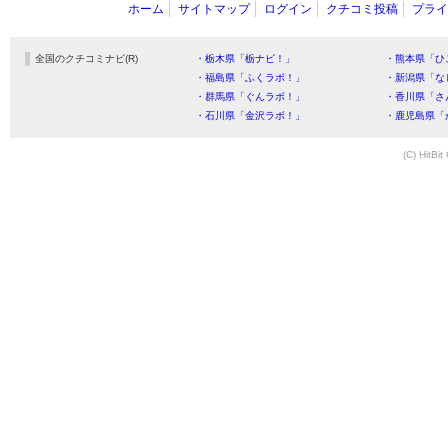
ホーム
サイトマップ
ログイン
クチコミ投稿
プライ
全国のクチコミナビ(R)
・栃木県「栃ナビ！」
・熊本県「ひ
・福島県「ふくラボ！」
・新潟県「な
・群馬県「ぐんラボ！」
・香川県「さ
・石川県「金沢ラボ！」
・鹿児島県「
(C) HitBit