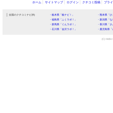
ホーム
サイトマップ
ログイン
クチコミ投稿
プライ
全国のクチコミナビ(R)
・栃木県「栃ナビ！」
・熊本県「ひ
・福島県「ふくラボ！」
・新潟県「な
・群馬県「ぐんラボ！」
・香川県「さ
・石川県「金沢ラボ！」
・鹿児島県「
(C) HitBit