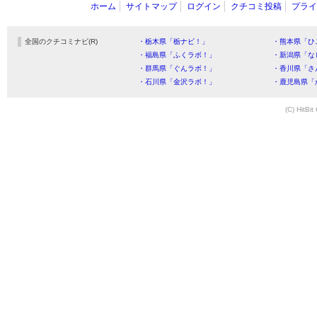
ホーム
サイトマップ
ログイン
クチコミ投稿
プライ
全国のクチコミナビ(R)
・栃木県「栃ナビ！」
・熊本県「ひ
・福島県「ふくラボ！」
・新潟県「な
・群馬県「ぐんラボ！」
・香川県「さ
・石川県「金沢ラボ！」
・鹿児島県「
(C) HitBit