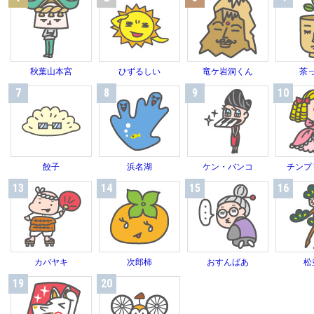
秋葉山本宮
ひずるしい
竜ケ岩洞くん
茶
7
8
9
10
餃子
浜名湖
ケン・バンコ
チンプ
13
14
15
16
カバヤキ
次郎柿
おすんばあ
松
19
20