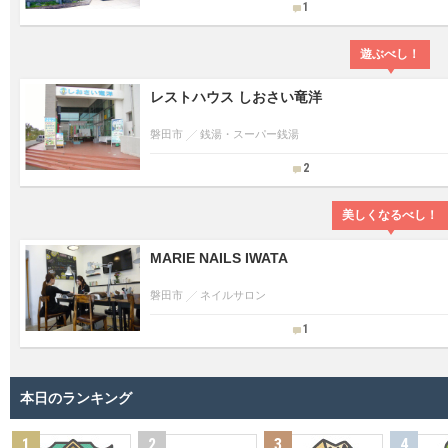
1
遊ぶべし！
レストハウス しおさい竜洋
磐田市
銭湯・スーパー銭湯
2
美しくなるべし！
MARIE NAILS IWATA
磐田市
ネイルサロン
1
本日のランキング
1
2
3
4