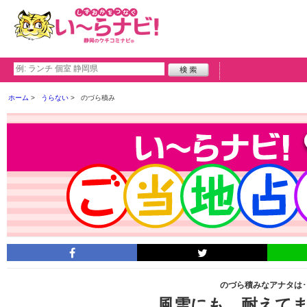
ホーム
うらない
のづら積み
のづら積みなアナタは･
風雪にも 耐えて