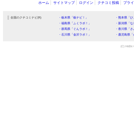
ホーム
サイトマップ
ログイン
クチコミ投稿
プライ
全国のクチコミナビ(R)
・栃木県「栃ナビ！」
・熊本県「ひ
・福島県「ふくラボ！」
・新潟県「な
・群馬県「ぐんラボ！」
・香川県「さ
・石川県「金沢ラボ！」
・鹿児島県「
(C) HitBit