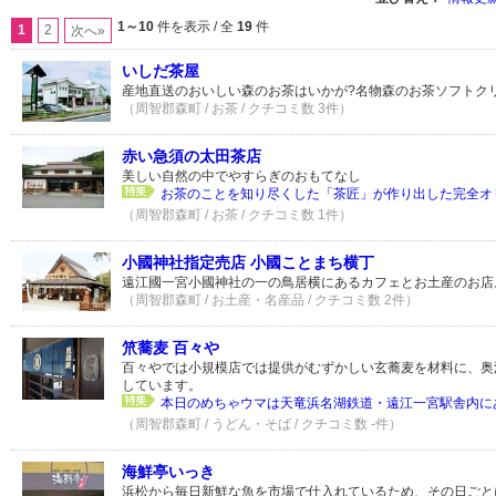
1～10
件を表示 / 全
19
件
1
2
次へ»
いしだ茶屋
産地直送のおいしい森のお茶はいかが?名物森のお茶ソフトクリ
（周智郡森町 / お茶 / クチコミ数 3件）
赤い急須の太田茶店
美しい自然の中でやすらぎのおもてなし
お茶のことを知り尽くした「茶匠」が作り出した完全オリ
（周智郡森町 / お茶 / クチコミ数 1件）
小國神社指定売店 小國ことまち横丁
遠江國一宮小國神社の一の鳥居横にあるカフェとお土産のお店
（周智郡森町 / お土産・名産品 / クチコミ数 2件）
笊蕎麦 百々や
百々やでは小規模店では提供がむずかしい玄蕎麦を材料に、奥
しています。
本日のめちゃウマは天竜浜名湖鉄道・遠江一宮駅舎内にある
（周智郡森町 / うどん・そば / クチコミ数 -件）
海鮮亭いっき
浜松から毎日新鮮な魚を市場で仕入れているため、その日ごと