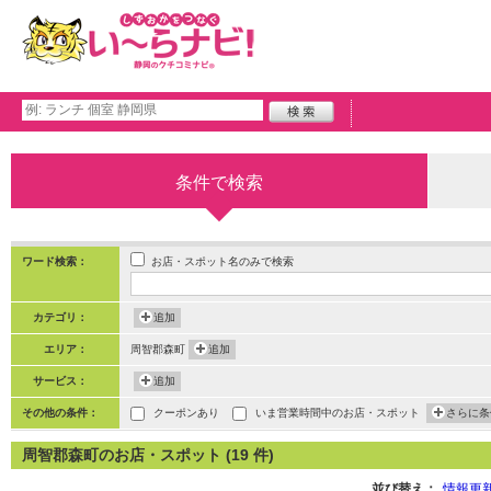
条件で検索
お店・スポット名のみで検索
ワード検索：
カテゴリ：
追加
エリア：
周智郡森町
追加
サービス：
追加
その他の条件：
クーポンあり
いま営業時間中のお店・スポット
さらに条
周智郡森町のお店・スポット (19 件)
並び替え：
情報更