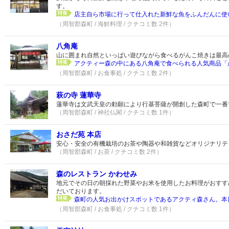
す。
店主自ら市場に行って仕入れた新鮮な魚をふんだんに使い
（周智郡森町 / 海鮮料理 / クチコミ数 2件）
八角庵
山に囲まれ自然といっぱい遊びながら食べるがんこ焼きは最高
アクティー森の中にある八角庵で食べられる人気商品「が
（周智郡森町 / お食事処 / クチコミ数 2件）
萩の寺 蓮華寺
蓮華寺は文武天皇の勅願により行基菩薩が開創した森町で一番
（周智郡森町 / 神社仏閣 / クチコミ数 1件）
おさだ苑 本店
安心・安全の有機栽培のお茶や陶器や和雑貨などオリジナリテ
（周智郡森町 / お茶 / クチコミ数 2件）
森のレストラン かわせみ
地元でその日の朝採れた野菜やお米を使用したお料理がおすす
だいております。
森町の人気お出かけスポットであるアクティ森さん。本日
（周智郡森町 / お食事処 / クチコミ数 1件）