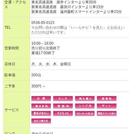
交通・アクセ
東名高速道路 袋井インターより車30分
ス
新東名高速道路 森掛川インターより車15分
新東名高速道路 遠州森町スマートインターより車15分
0538-85-0115
TEL
※お問い合わせの際は「い～らナビ！を見た」とお伝えい
ただければ幸いです。
10:00～16:00
営業時間
売り切り次第終了
夏場17:00終了
店休日
月、火、水、木、金曜日
駐車場
200台
ご予算
350円 ～
サービス
リンク
ホームページ