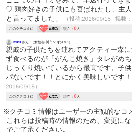
ここでの口コミをみて、早速行ってきま
♡ 鶏肉好きの子供にも喜ばれたし、主
と言ってました。
（投稿:2016/09/15 掲載：2
0
このクチコミに
現在：
人
miku
さん （女性/掛川市/20代/Lv.6）
親戚の子供たちを連れてアクティー森に
ず食べるのが「がんこ焼き」タレがめち
じっくり焼いているから最高です。子供
パないです！！とにかく美味しいです
2016/09/15）
0
このクチコミに
現在：
人
※クチコミ情報はユーザーの主観的なコ
これらは投稿時の情報のため、変更に
でご了承ください。