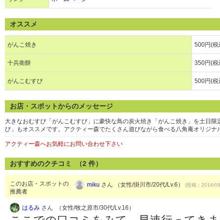
オススメ
がんこ焼き
500円(税
十兵衛餅
350円(税
がんこむすび
500円(税
お店・スポットからのメッセージ
大きなおむすび「がんこむすび」に豪快な鳥の炭火焼き「がんこ焼き」を土日限
び」もオススメです。アクティー森でたくさん遊びながら食べる八角庵オリジナ
アクティー森へお気軽にお問い合わせ下さい
おすすめのクチコミ （
2
件）
このお店・スポットの
miku
さん （女性/掛川市/20代/Lv.6）
(投稿：2016/09
推薦者
はるみ
さん （女性/牧之原市/30代/Lv.16）