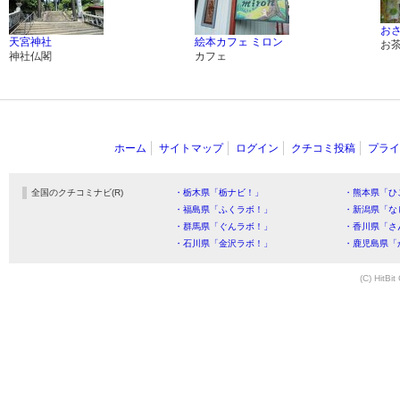
おさ
天宮神社
絵本カフェ ミロン
お
神社仏閣
カフェ
ホーム
サイトマップ
ログイン
クチコミ投稿
プライ
全国のクチコミナビ(R)
・栃木県「栃ナビ！」
・熊本県「ひ
・福島県「ふくラボ！」
・新潟県「な
・群馬県「ぐんラボ！」
・香川県「さ
・石川県「金沢ラボ！」
・鹿児島県「
(C) HitBit