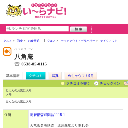
グルメ
和食
お食事処
グルメ
テイクアウト・デリバリー
テイクアウト
ハッカクアン
八角庵
0538-85-0115
基本情報
クチコミ
写真
めちゃウマ！9月
クチコミを書く
チェックイン
じぶんのお気に入り:
メモ:
みんなのお気に入り:
住所
周智郡森町問詰1115-1
天竜浜名湖鉄道 遠州森駅より車15分