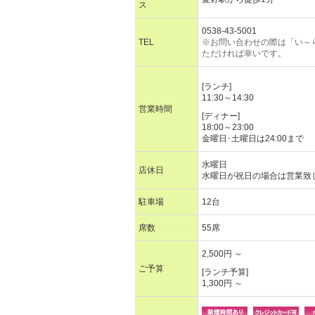
ス
0538-43-5001
TEL
※お問い合わせの際は「い～
ただければ幸いです。
[ランチ]
11:30～14:30
営業時間
[ディナー]
18:00～23:00
金曜日･土曜日は24:00まで
水曜日
店休日
水曜日が祝日の場合は営業致
駐車場
12台
席数
55席
2,500円 ～
ご予算
[ランチ予算]
1,300円 ～