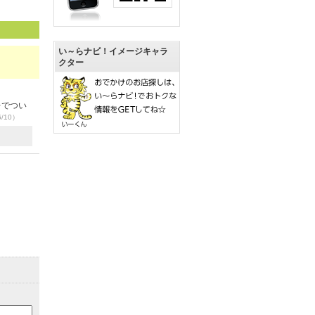
い～らナビ！イメージキャラ
クター
レでつい
6/10）