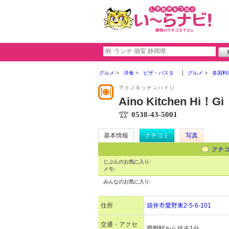
グルメ
洋食
ピザ・パスタ
グルメ
各国料
アイノキッチンハイジ
Aino Kitchen Hi！Gi
0538-43-5001
基本情報
クチコミ
写真
クチ
じぶんのお気に入り:
メモ:
みんなのお気に入り:
住所
袋井市愛野東2-5-6-101
交通・アクセ
愛野駅から徒歩1分