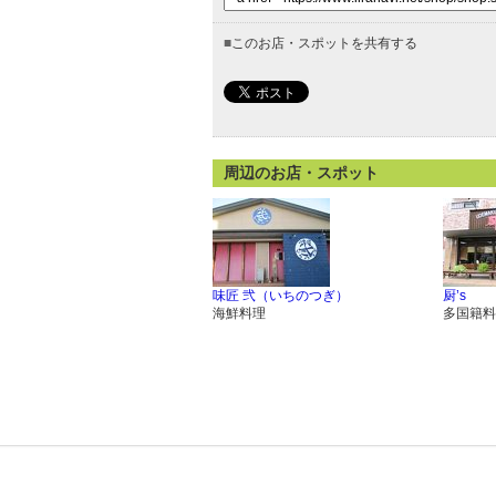
■
このお店・スポットを共有する
周辺のお店・スポット
味匠 弐（いちのつぎ）
厨’s
海鮮料理
多国籍料