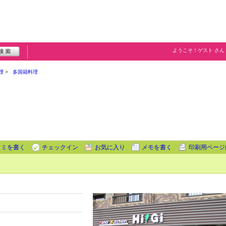
ようこそ！
ゲスト
さん
理
多国籍料理
コミを書く
チェックイン
お気に入り
メモを書く
印刷用ページ