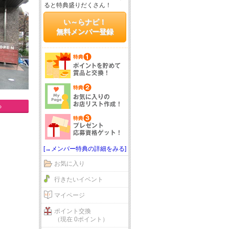
ると特典盛りだくさん！
い～らナビ！
無料メンバー登録
る
[→メンバー特典の詳細をみる]
お気に入り
行きたいイベント
マイページ
ポイント交換
（現在 0ポイント）