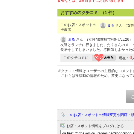
宴会などは、3日前までにお願い致します
おすすめのクチコミ （
1
件）
このお店・スポットの
まる
さん （女性/
推薦者
まる
さん （女性/御前崎市/40代/Lv.26）
友達とランチに行きました。たくさんのメニ
長居をしてしまいました。雰囲気もよかった
0
このクチコミに
現在：
※クチコミ情報はユーザーの主観的なコメント
これらは投稿時の情報のため、変更になって
このお店・スポットの情報変更や閉店・
お店・スポット情報をブログにはる