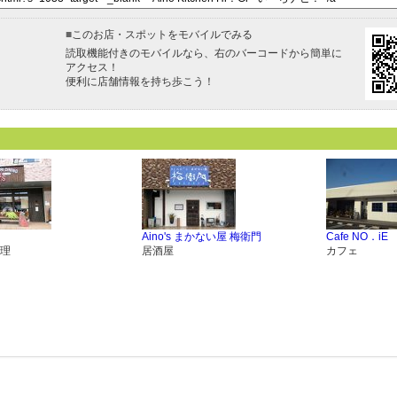
■
このお店・スポットをモバイルでみる
読取機能付きのモバイルなら、右のバーコードから簡単に
アクセス！
便利に店舗情報を持ち歩こう！
Aino's まかない屋 梅衛門
Cafe NO．iE
理
居酒屋
カフェ