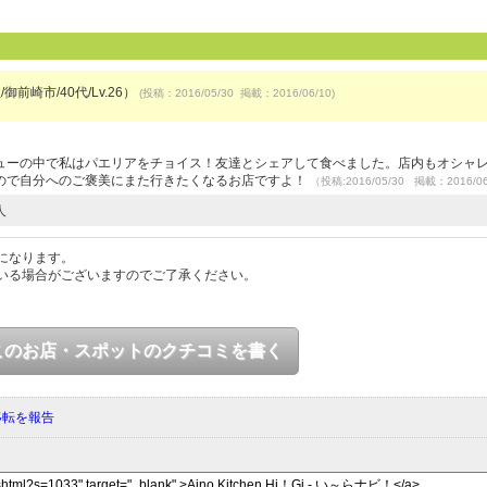
御前崎市/40代/Lv.26）
(投稿：2016/05/30 掲載：2016/06/10)
ューの中で私はパエリアをチョイス！友達とシェアして食べました。店内もオシャ
ので自分へのご褒美にまた行きたくなるお店ですよ！
（投稿:2016/05/30 掲載：2016/0
人
になります。
いる場合がございますのでご了承ください。
このお店・スポットのクチコミを書く
移転を報告