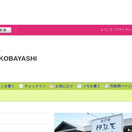
ようこそ！
ゲスト
さん
シ
KOBAYASHI
コミを書く
チェックイン
お気に入り
メモを書く
印刷用ページ