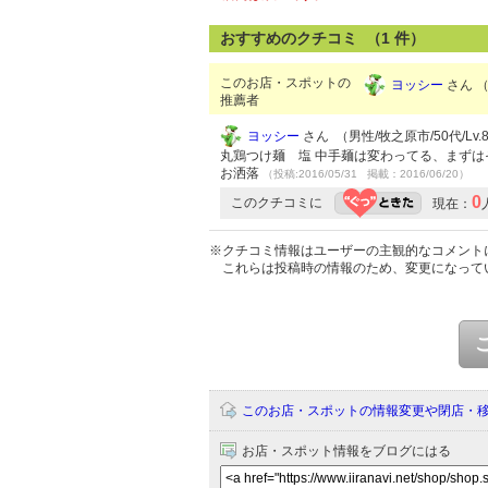
おすすめのクチコミ （
1
件）
このお店・スポットの
ヨッシー
さん （
推薦者
ヨッシー
さん （男性/牧之原市/50代/Lv.
丸鶏つけ麺 塩 中手麺は変わってる、まずは
お洒落
（投稿:2016/05/31 掲載：2016/06/20）
0
このクチコミに
現在：
※クチコミ情報はユーザーの主観的なコメント
これらは投稿時の情報のため、変更になって
このお店・スポットの情報変更や閉店・
お店・スポット情報をブログにはる