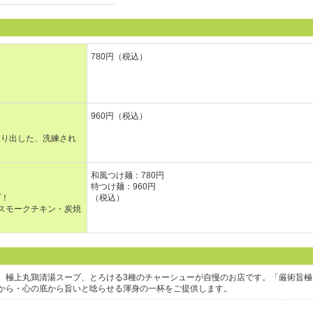
780円（税込）
！
960円（税込）
取り出した、洗練され
和風つけ麺：780円
特つけ麺：960円
プ！
（税込）
スモークチキン・炭焼
、極上丸鶏清湯スープ、とろける3種のチャーシューが自慢のお店です。「厳術旨極
から・心の底から旨いと唸らせる渾身の一杯をご提供します。