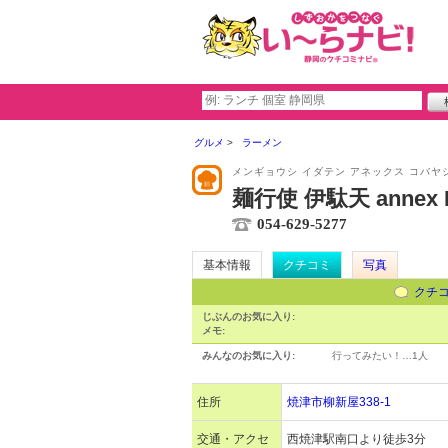
グルメ
ラーメン
メンギョウシ イダテン アネックス コバヤ
麺行使 伊駄天 annex 
054-629-5277
基本情報
クチコミ
写真
クチ
じぶんのお気に入り:
メモ:
みんなのお気に入り:
行ってみたい！…
1人
住所
焼津市柳新屋338-1
交通・アクセ
西焼津駅南口より徒歩3分