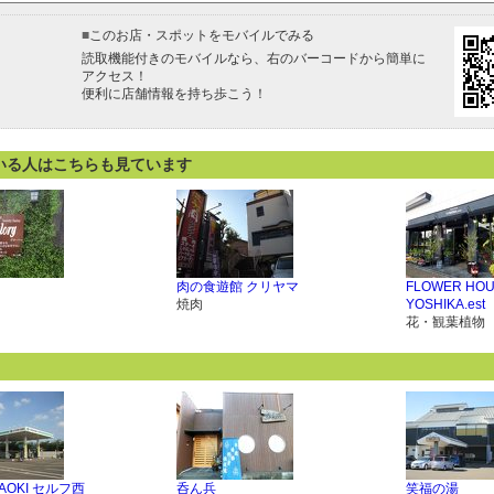
■
このお店・スポットをモバイルでみる
読取機能付きのモバイルなら、右のバーコードから簡単に
アクセス！
便利に店舗情報を持ち歩こう！
いる人はこちらも見ています
肉の食遊館 クリヤマ
FLOWER HO
焼肉
YOSHIKA.est
花・観葉植物
 AOKI セルフ西
呑ん兵
笑福の湯