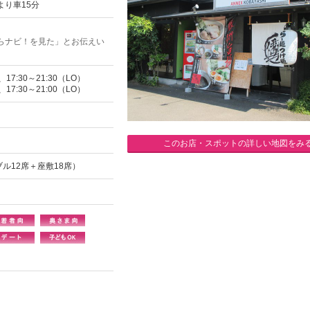
り車15分
らナビ！を見た」とお伝えい
17:30～21:30（LO）
17:30～21:00（LO）
このお店・スポットの詳しい地図をみ
ル12席＋座敷18席）