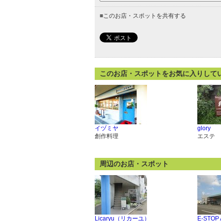
■
このお店・スポットを共有する
このお店・スポットをお気に入りして
イヅミヤ
glory
創作料理
エステ
周辺のお店・スポット
Licaryu（リカーユ）
E-STOP