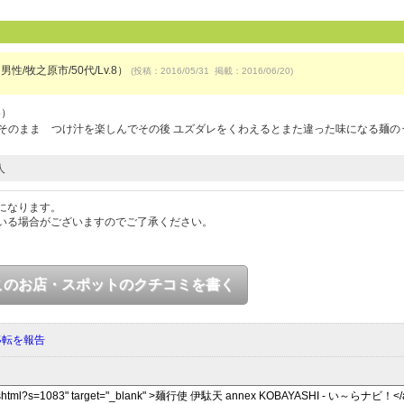
男性/牧之原市/50代/Lv.8）
(投稿：2016/05/31 掲載：2016/06/20)
8）
そのまま つけ汁を楽しんでその後 ユズダレをくわえるとまた違った味になる麺の
人
になります。
いる場合がございますのでご了承ください。
このお店・スポットのクチコミを書く
移転を報告