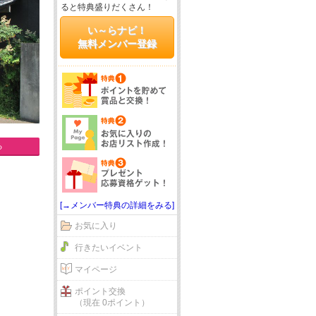
ると特典盛りだくさん！
い～らナビ！
無料メンバー登録
る
[→メンバー特典の詳細をみる]
お気に入り
行きたいイベント
マイページ
ポイント交換
（現在 0ポイント）