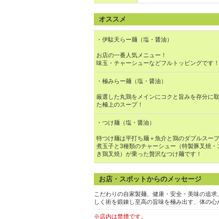
オススメ
・伊駄天らー麺（塩・醤油）
お店の一番人気メニュー！
味玉・チャーシューなどフルトッピングです
・極みらー麺（塩・醤油）
厳選した丸鶏をメインにコクと旨みを存分に
た極上のスープ！
・つけ麺（塩・醤油）
特つけ麺は平打ち麺＋魚介と鶏のダブルスー
煮玉子と3種類のチャーシュー（特製豚叉焼・
き鶏叉焼）が乗った贅沢なつけ麺です！
お店・スポットからのメッセージ
こだわりの自家製麺、健康・安全・美味の追求
しく術を鍛錬し至高の旨味を極み出す、体の心
※店内は禁煙です。