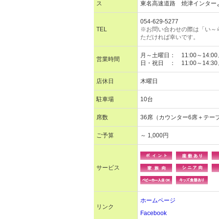
ス
東名高速道路 焼津インターよ
054-629-5277
TEL
※お問い合わせの際は「い～
ただければ幸いです。
月～土曜日： 11:00～14:00、
営業時間
日・祝日 ： 11:00～14:30、
店休日
木曜日
駐車場
10台
席数
36席（カウンター6席＋テーブ
ご予算
～ 1,000円
サービス
ホームページ
リンク
Facebook